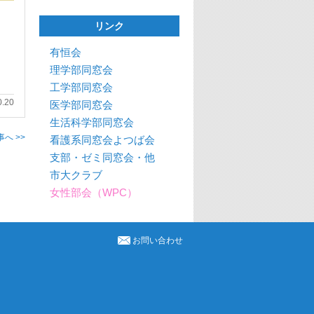
リンク
有恒会
理学部同窓会
工学部同窓会
0.20
医学部同窓会
生活科学部同窓会
へ >>
看護系同窓会よつば会
支部・ゼミ同窓会・他
市大クラブ
女性部会（WPC）
お問い合わせ