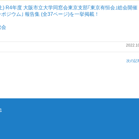
15(土) R4年度 大阪市立大学同窓会東京支部｢東京有恒会｣総会開催
ンポジウム｣ 報告集 (全37ページ)を一挙掲載！
総会
2022.1
次の記事
先