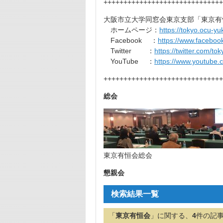
++++++++++++++++++++++++++++++
大阪市立大学同窓会東京支部「東京有
ホームページ：
https://tokyo.ocu-yu
Facebook ：
https://www.facebo
Twitter ：
https://twitter.com/to
YouTube ：
https://www.youtube
++++++++++++++++++++++++++++++
総会
東京有恒会総会
懇親会
検索結果一覧
「
東京有恒会
」に関する、
4
件の記