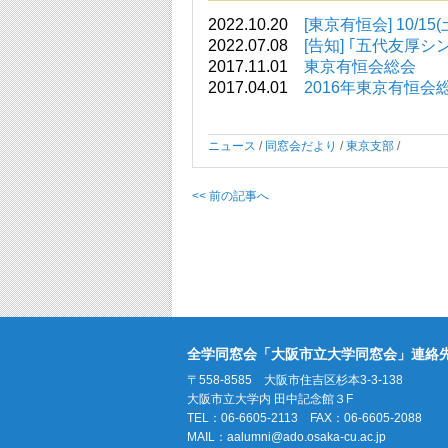
2022.10.20
[東京有恒会] 10/
2022.07.08
[告知] ｢五代友厚シ
2017.11.01
東京有恒会総会
2017.04.01
2016年東京有恒会
ニュース
/
同窓会だより
/
東京支部
/
<< 前の記事へ
全学同窓会「大阪市立大学同窓会」連絡
〒558-8585 大阪市住吉区杉本3-3-138
大阪市立大学内 田中記念館３F
TEL：06-6605-2113 FAX：06-6605-2088
MAIL：
aalumni@ado.osaka-cu.ac.jp