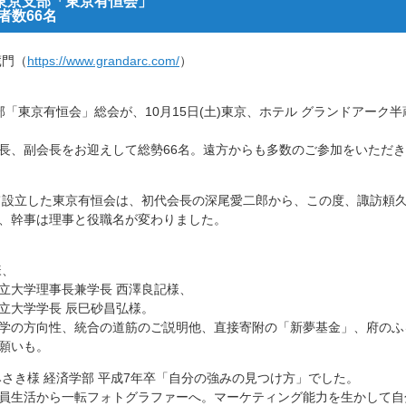
東京支部「東京有恒会」
者数66名
蔵門（
https://www.grandarc.com/
）
部「東京有恒会」総会が、1
0月15日(土)東京、ホテル グランドアーク半
長、副会長をお迎えして総勢
66名。遠方からも多数のご参加をいただ
て設立した東京有恒会は、
初代会長の深尾愛二郎から、この度、諏訪頼
、幹事は理事と役職名が変わりました。
様、
立大学理事長兼学
長 西澤良記様、
立大学学長 辰巳砂昌弘様。
学の方向性、統合の道筋のご説
明他、直接寄附の「新夢基金」、府のふ
願いも。
さき様 経済学部 平成7年卒「自分の強みの見つけ方」でした。
員生活から一転フォトグラフ
ァーへ。マーケティング能力を生かして自