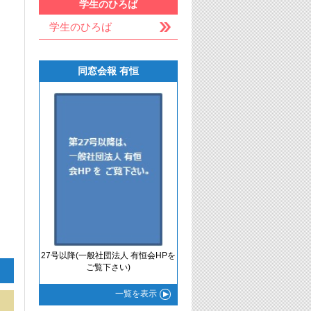
学生のひろば
学生のひろば
同窓会報 有恒
27号以降(一般社団法人 有恒会HPを
ご覧下さい)
一覧
を表示