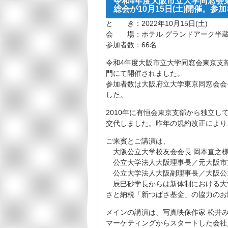
令和4年度大阪市立大学同窓会
総会が10
月15日(土)開催。参加
と き：2022年10月15日(土)
会 場：ホテル グランドアーク半
参加者数：66名
令和4年度大阪市立大学同窓会東京支
門にて開催されました。
参加者数は大阪府立大学東京同窓会会
した。
2010年に有恒会東京支部から独立し
交代しました。昨
年の規約改正により
ご来賓とご講演は、
大阪公立大学校友会会長 岡本直之
公立大学法人大阪理事長／元大阪市
公立大学法人大阪副理事長／大阪公
辰巳砂学長からは新体制における大
さと納税「
新つばさ基金」の協力のお
メインの講演は、写真映像作家 松井み
マーケティングからスタートした会社