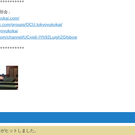
++++++++++
恒会」
kokai.com/
ok.com/groups/OCU.tokyoyukokai/
kyoyukokai
.com/channel/UCxjs6-IYh92Luigh2Gfsbow
++++++++++
事がヒットしました。