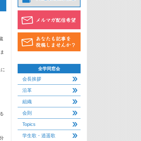
蔵
きま
全学同窓会
久に
会長挨拶
沿革
組織
会則
る
Topics
学生歌・逍遥歌
分