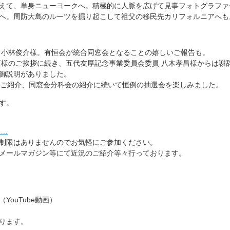
えて、単身ニューヨークへ。積極的に人脈を広げて
見事フォトグラファ
へ。周
防大島のルーツを掘り起こして祖父の移民先カリフォルニアへも
 小林俊介様。有恒会が統合同窓会となることの嬉しいご報告も。
正様のご挨拶に続き、五代友厚記念事業委員会委員 八木孝昌様からは謝
御説
明がありました。
のご紹介、同窓会分科会の紹
介に続いて恒例の抽選会を楽しみました。
す。
on…
制限はありませんのでお気軽に
ご参加ください。
メールマガジン等にて近況のご
紹介等々行っております。
ouTube動画）
ります。