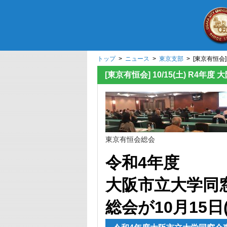
トップ
>
ニュース
>
東京支部
> [東京有恒会
[東京有恒会] 10/15(土) R
東京有恒会総会
令和4年度
大阪市立大学同窓
総会が10
月15日