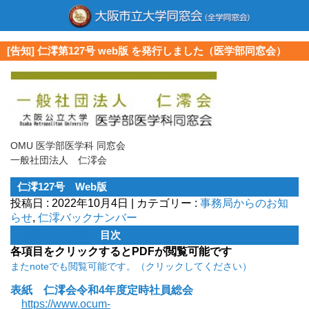
[告知] 仁澪第127号 web版 を発行しました（医学部同窓会）
OMU 医学部医学科 同窓会
一般社団法人 仁澪会
仁澪127号 Web版
投稿日 : 2022年10月4日 | カテゴリー :
事務局からのお知
らせ
,
仁澪バックナンバー
仁澪 １２７号
目次
各項目をクリックするとPDFが閲覧可能です
またnoteでも閲覧可能です。（クリックしてください）
表紙 仁澪会令和4年度定時社員総会
https://www.ocum-