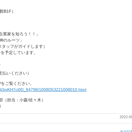
館B1F）
企業家を知ろう！！」
神のルーツ」
スタッフがガイドします）
分を予定しています。
員
支払いください）
Pをご覧ください。
7/Bj3niKH7ci0D_84798/1008D53221008010.html
部（担当：小森/佐々木）
4
2022.0
次の記事