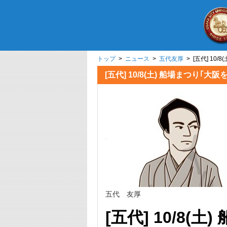
トップ
>
ニュース
>
五代友厚
> [五代] 1
[五代] 10/8(土) 船場まつ
五代 友厚
[五代] 10/8(土