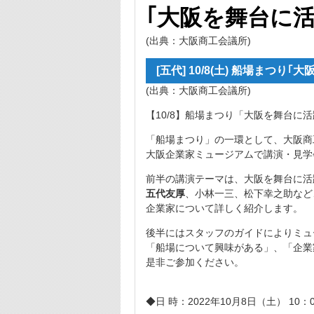
｢大阪を舞台に
(出典：大阪商工会議所)
[五代] 10/8(土) 船場まつ
(出典：大阪商工会議所)
【10/8】船場まつり「大阪を舞台に
「船場まつり」の一環として、大阪商
大阪企業家ミュージアムで講演・見学
前半の講演テーマは、大阪を舞台に活
五代友厚
、小林一三、松下幸之助など
企業家について詳しく紹介します。
後半にはスタッフのガイドによりミュ
「船場について興味がある」、「企業
是非ご参加ください。
◆日 時：2022年10月8日（土） 10：0