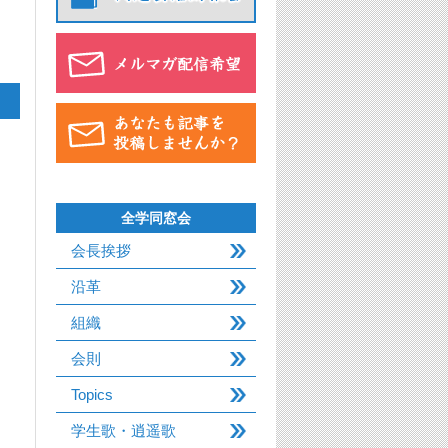
全学同窓会
会長挨拶
沿革
組織
会則
Topics
学生歌・逍遥歌