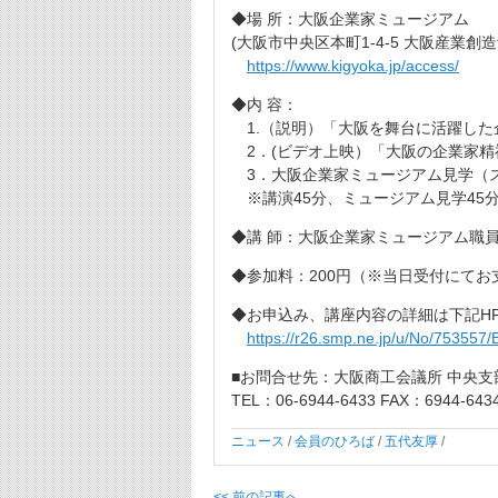
◆場 所：大阪企業家ミュージアム
(大阪市中央区本町1-4-5 大阪産業創造
https://www.kigyoka.jp/access/
◆内 容：
1.（説明）「大阪を舞台に活躍した
2．(ビデオ上映）「大阪の企業家精
3．大阪企業家ミュージアム見学（
※講演45分、ミュージアム見学45
◆講 師：大阪企業家ミュージアム職
◆参加料：200円（※当日受付にてお
◆お申込み、講座内容の詳細は下記H
https://r26.smp.ne.jp/u/No/75355
■お問合せ先：大阪商工会議所 中央支
TEL：06-6944-6433 FAX：6944-643
ニュース
/
会員のひろば
/
五代友厚
/
<< 前の記事へ