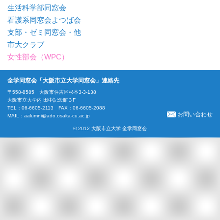
生活科学部同窓会
看護系同窓会よつば会
支部・ゼミ同窓会・他
市大クラブ
女性部会（WPC）
全学同窓会「大阪市立大学同窓会」連絡先
〒558-8585 大阪市住吉区杉本3-3-138
大阪市立大学内 田中記念館３F
TEL：06-6605-2113 FAX：06-6605-2088
お問い合わせ
MAIL：
aalumni@ado.osaka-cu.ac.jp
© 2012 大阪市立大学 全学同窓会