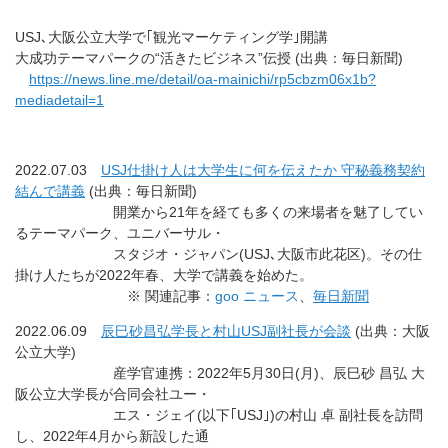
USJ､大阪公立大学で｢観光マーケティング学｣開講
大成功テーマパークの“活きたビジネス”伝授 (出典：毎日新聞)
https://news.line.me/detail/oa-mainichi/rp5cbzm06x1b?
mediadetail=1
2022.07.03
USJ仕掛け人は大学生に何を伝えたか 守秘義務契約
結んで講義
(出典：毎日新聞)
開業から21年を経ても多くの来場者を魅了してい
るテーマパーク、ユニバーサル・
スタジオ・ジャパン(USJ､大阪市此花区)。その仕
掛け人たちが2022年春、大学で講義を始めた。
※ 関連記事：
goo ニュース
、
毎日新聞
2022.06.09
辰巳砂昌弘学長と村山USJ副社長が会談
(出典：大阪
公立大学)
産学官連携：2022年5月30日(月)、辰巳砂 昌弘 大
阪公立大学長が合同会社ユー・
エス・ジェイ(以下｢USJ｣)の村山 卓 副社長を訪問
し、2022年4月から新設した通