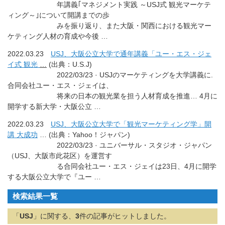
年講義｢マネジメント実践 ～USJ式 観光マーケテ
ィング～｣について開講までの歩
みを振り返り、また大阪・関西における観光マー
ケティング人材の育成や今後 …
2022.03.23
USJ、大阪公立大学で通年講義「ユー・エス・ジェ
イ式 観光
…
(出典：U.S.J)
2022/03/23 · USJのマーケティングを大学講義に.
合同会社ユー・エス・ジェイは、
将来の日本の観光業を担う人材育成を推進… 4月に
開学する新大学・大阪公立 …
2022.03.23
USJ、大阪公立大学で「観光マーケティング学」開
講 大成功
… (出典：Yahoo！ジャパン)
2022/03/23 · ユニバーサル・スタジオ・ジャパン
（USJ、大阪市此花区）を運営す
る合同会社ユー・エス・ジェイは23日、4月に開学
する大阪公立大学で『ユー …
検索結果一覧
「
USJ
」に関する、
3
件の記事がヒットしました。