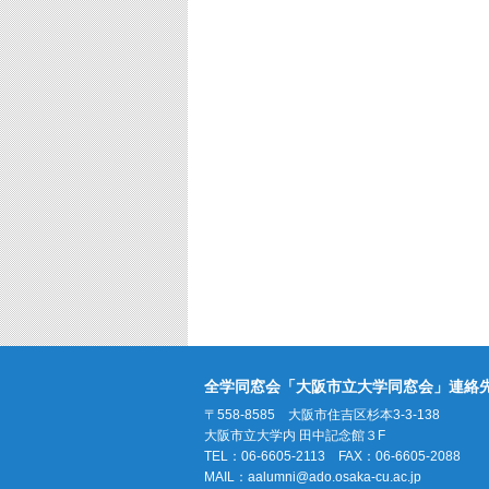
全学同窓会「大阪市立大学同窓会」連絡
〒558-8585 大阪市住吉区杉本3-3-138
大阪市立大学内 田中記念館３F
TEL：06-6605-2113 FAX：06-6605-2088
MAIL：
aalumni@ado.osaka-cu.ac.jp