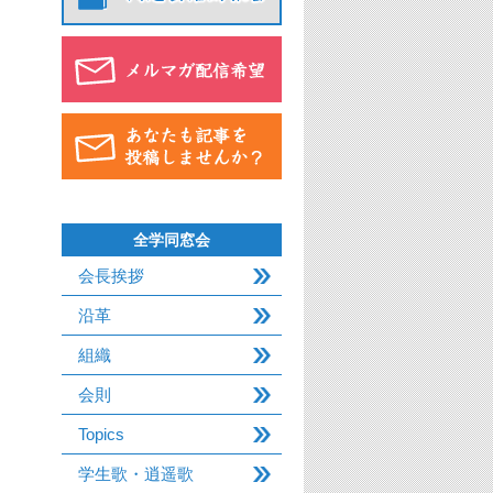
全学同窓会
会長挨拶
沿革
組織
会則
Topics
学生歌・逍遥歌