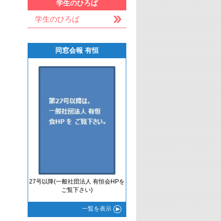
学生のひろば
学生のひろば
同窓会報 有恒
27号以降(一般社団法人 有恒会HPを
ご覧下さい)
一覧
を表示