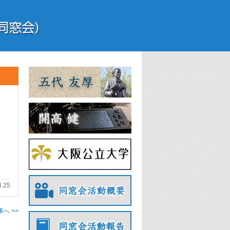
4.25
へ >>