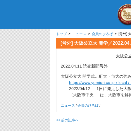
トップ
>
ニュース
>
会員のひろば
> [号外] 
[号外] 大阪公立大 開学／2022.04
大阪公立大
2022.04.11 読売新聞号外
大阪公立大 開学式…府大・市大の強み
https://www.yomiuri.co.jp › local 
2022/04/12 — 1日に発足し
（大阪市中央 … は、大阪市を解体
ニュース
/
会員のひろば
/
<< 前の記事へ