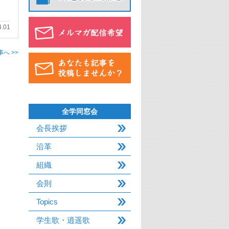
4.01
へ >>
全学同窓会
会長挨拶
沿革
組織
会則
Topics
学生歌・逍遥歌