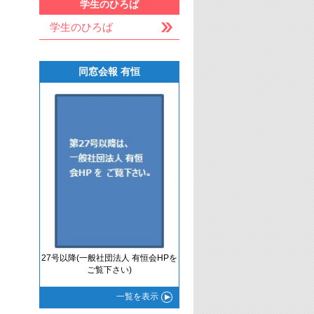
学生のひろば
学生のひろば
同窓会報 有恒
27号以降(一般社団法人 有恒会HPを
ご覧下さい)
一覧
を表示