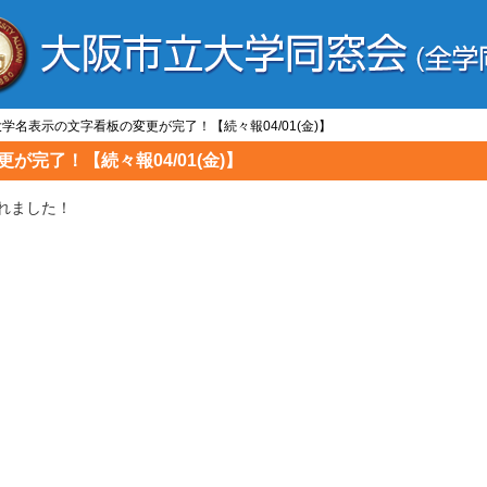
 大学名表示の文字看板の変更が完了！【続々報04/01(金)】
が完了！【続々報04/01(金)】
されました！