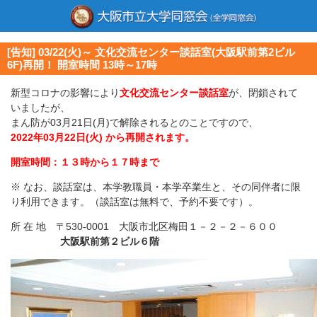
[告知] 03/22(火)～ 文化交流センター談話室(大阪駅前第2ビル
6F)再開！ 開室時間 13時～17時
新型コロナの影響により
文化交流センター談話室
が、閉鎖されて
いましたが、
まん防が03月21日(月)で解除されるとのことですので、
2022年03月22日(火) から再開されます。
開室時間：１３時から１７時まで
※ なお、談話室は、本学教職員・本学卒業生と、その同伴者に限
り利用できます。（談話室は無料で、予約不要です）。
所 在 地 〒530-0001 大阪市北区梅田１－２－２－６００
大阪駅前第２ビル６階