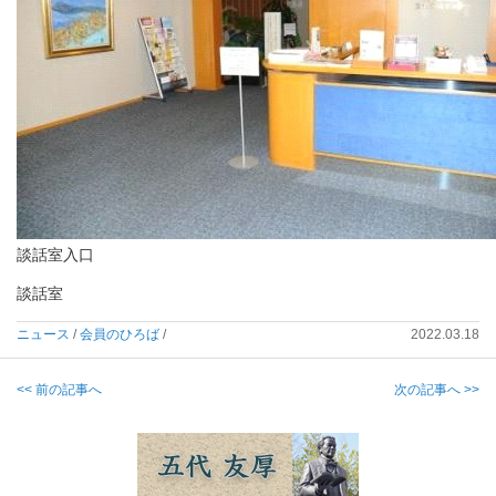
談話室入口
談話室
ニュース
/
会員のひろば
/
2022.03.18
<< 前の記事へ
次の記事へ >>