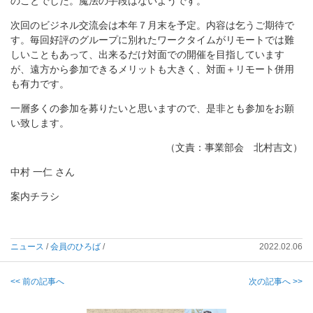
のことでした。魔法の手段はないようです。
次回のビジネル交流会は本年７月末を予定。内容は乞うご期待で
す。毎回好評のグループに別れたワークタイムがリモートでは難
しいこともあって、出来るだけ対面での開催を目指しています
が、遠方から参加できるメリットも大きく、対面＋リモート併用
も有力です。
一層多くの参加を募りたいと思いますので、是非とも参加をお願
い致します。
（文責：事業部会 北村吉文）
中村 一仁 さん
案内チラシ
ニュース
/
会員のひろば
/
2022.02.06
<< 前の記事へ
次の記事へ >>