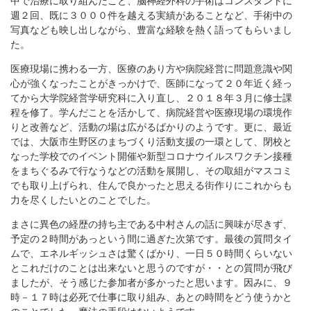
中で治療に取り組んだこと、脳神経外科の手術はコンスタントに
週２回、既に３０００件を越える実績があることなど、手術中の
写真なども映し出しながら、豊富な経験を熱く語ってもらいまし
た。
医療現場に携わる一方、医療のあり方や病院経営に問題意識や関
心が強くなったことがきっかけで、医師になって２０年近く経っ
てから大学院経営学研究科に入り直し、２０１８年３月に修士課
程を修了。学んだことを活かして、病院経営や医療現場の環境作
りと改善など、活動の場は広がるばかりのようです。更に、最近
では、大阪市生野区のまちづくり活動支援の一環として、閉校と
なった学校でのイベント開催や新型コロナウイルスワクチン接種
をまちぐるみで行なうなどの活動を展開し、その取組がマスコミ
でも取り上げられ、住んで良かったと思える街作りにこれからも
力を尽くしたいとのことでした。
まさに異色の経歴の持ち主である中村さんの話に興味が尽きず、
予定の２時間があっという間に過ぎた次第です。最後の質問タイ
ムで、エネルギッシュさは驚くばかり、一日５０時間くらいない
とこれだけのことは出来ないと思うのですが・・との質問が飛び
ましたが、そう感じた参加者が多かったと思います。因みに、９
時－１７時は必死で仕事に取り組み、あとの時間をどう使うかと