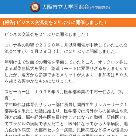
[報告] ビジネス交流会を２年ぶりに開催しました！
ビジネス交流会を２年ぶりに開催しました！
コロナ禍の影響で２０２０年１月以降開催が中断していたこの交
流会ですが、１月２９日（土）に２年ぶりに開催しました。
年明けまで対面での開催を準備していたところ、オミクロン株に
よる感染急拡大を受け、急遽リモートに変更せざるをえませんで
したが、遠方から参加できるメリットが大きく、参加者は５０人
を越える賑やかなものになりました。
スピーカーは、１９９８年３月医学部卒業の中村一仁さん（写
真）。
学生時代は体育会サッカー部に所属し関西学生サッカーリーグ１
部昇格を果たした話に始まり、医学部では海外からの留学生や恩
師との縁、脳神経外科医を目指すことになった動機、研修医とし
てブラジルの病院で学んだこと、医師になってから大学病院、地
方自治体病院、大都市センター病院、民間病院など様々な環境の