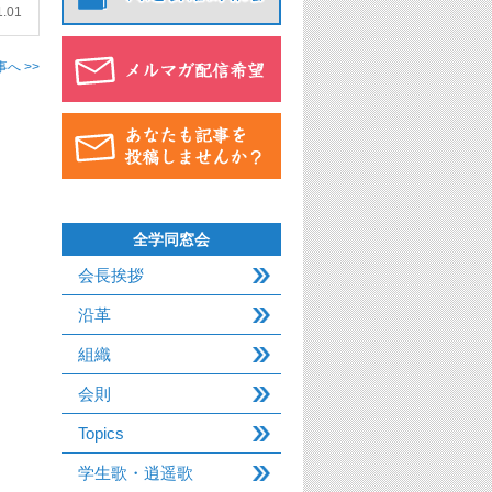
1.01
へ >>
全学同窓会
会長挨拶
沿革
組織
会則
Topics
学生歌・逍遥歌