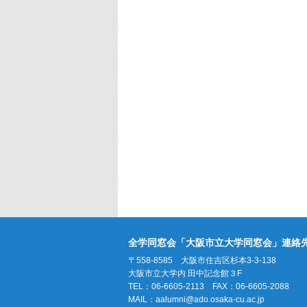
全学同窓会「大阪市立大学同窓会」連絡
〒558-8585 大阪市住吉区杉本3-3-138
大阪市立大学内 田中記念館３F
TEL：06-6605-2113 FAX：06-6605-2088
MAIL：
aalumni@ado.osaka-cu.ac.jp