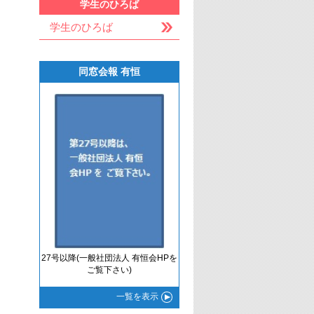
学生のひろば
学生のひろば
同窓会報 有恒
27号以降(一般社団法人 有恒会HPを
ご覧下さい)
一覧
を表示