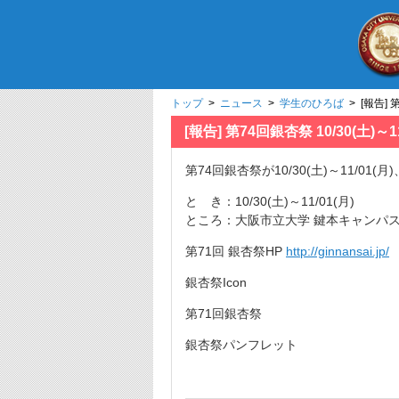
トップ
>
ニュース
>
学生のひろば
> [報告]
[報告] 第74回銀杏祭 10/30(土
第74回銀杏祭が10/30(土)～11/
と き：10/30(土)～11/01(月)
ところ：大阪市立大学 鍵本キャンパ
第71回 銀杏祭HP
http://ginnansai.jp/
銀杏祭Icon
第71回銀杏祭
銀杏祭パンフレット