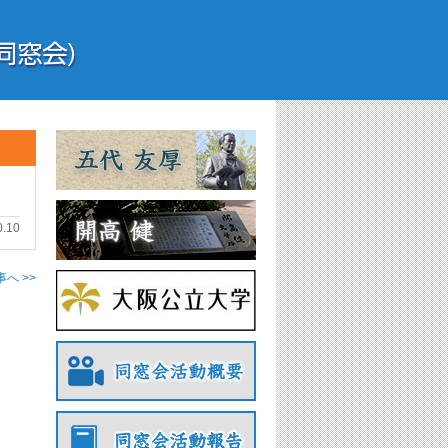
0.10
へ >>