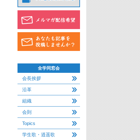
全学同窓会
会長挨拶
沿革
組織
会則
Topics
学生歌・逍遥歌