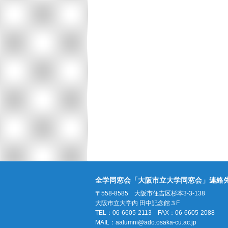
全学同窓会「大阪市立大学同窓会」連絡
〒558-8585 大阪市住吉区杉本3-3-138
大阪市立大学内 田中記念館３F
TEL：06-6605-2113 FAX：06-6605-2088
MAIL：
aalumni@ado.osaka-cu.ac.jp