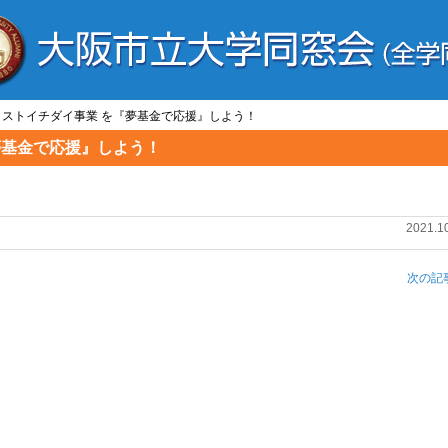
] ラストイチダイ事業 を『夢基金で応援』しよう！
『夢基金で応援』しよう！
2021.1
次の記事