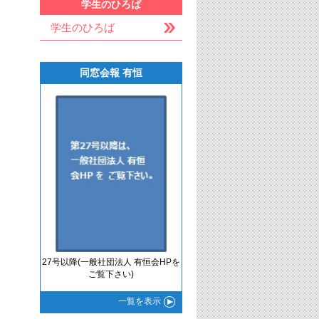
学生のひろば
学生のひろば
同窓会報 有恒
27号以降(一般社団法人 有恒会HPを
ご覧下さい)
一覧
を表示