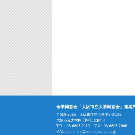
全学同窓会「大阪市立大学同窓会」連絡
〒558-8585 大阪市住吉区杉本3-3-138
大阪市立大学内 田中記念館３F
TEL：06-6605-2113 FAX：06-6605-2088
MAIL：
aalumni@ado.osaka-cu.ac.jp