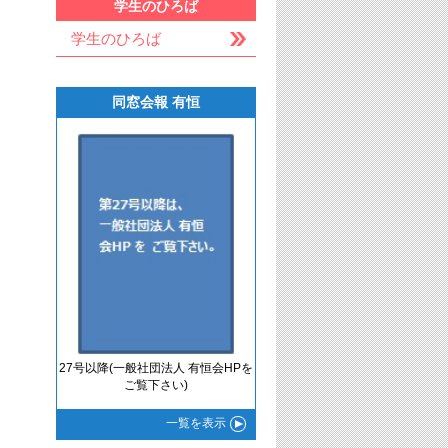
学生のひろば
学生のひろば
同窓会報 有恒
27号以降(一般社団法人 有恒会HPを
ご覧下さい)
一覧
を表示