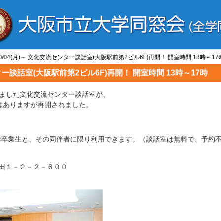
 10/04(月)～ 文化交流センター談話室(大阪駅前第2ビル6F)再開！ 開室時間 13時～17
センター談話室(大阪駅前第2ビル6F)再開！ 開室時間 13時～17時
ました文化交流センター談話室が、
きではありますが再開されました。
学卒業生と、その同伴者に限り利用できます。（談話室は無料で、予約
区梅田１－２－２－６００