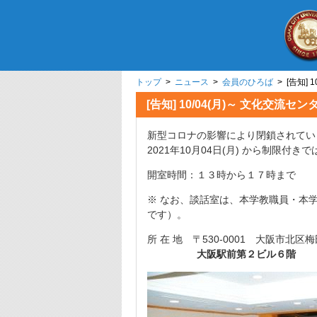
トップ
>
ニュース
>
会員のひろば
> [告知]
[告知] 10/04(月)～ 文化交流
新型コロナの影響により閉鎖されてい
2021年10月04日(月) から制限付
開室時間：１３時から１７時まで
※ なお、談話室は、本学教職員・本
です）。
所 在 地 〒530-0001 大阪市北
大阪駅前第２ビル６階