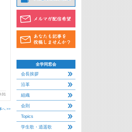
全学同窓会
会長挨拶
沿革
0.01
組織
会則
へ >>
Topics
学生歌・逍遥歌