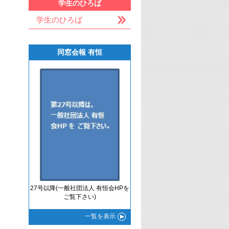
学生のひろば
学生のひろば
同窓会報 有恒
27号以降(一般社団法人 有恒会HPを
ご覧下さい)
一覧
を表示