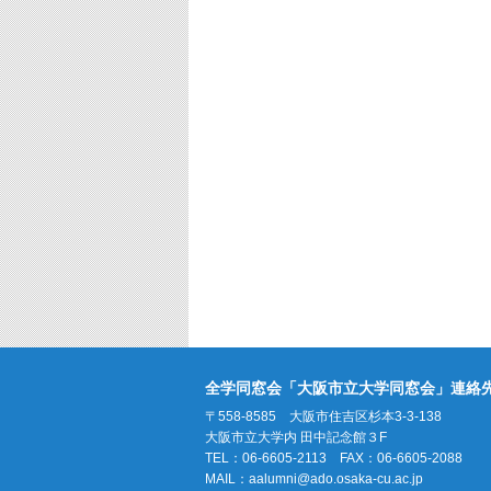
全学同窓会「大阪市立大学同窓会」連絡
〒558-8585 大阪市住吉区杉本3-3-138
大阪市立大学内 田中記念館３F
TEL：06-6605-2113 FAX：06-6605-2088
MAIL：
aalumni@ado.osaka-cu.ac.jp