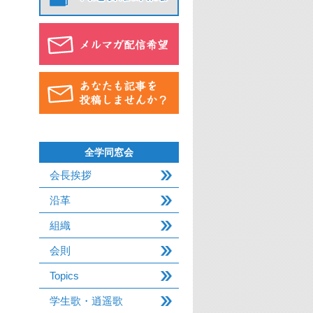
全学同窓会
会長挨拶
沿革
組織
会則
Topics
学生歌・逍遥歌