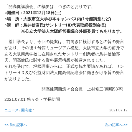
「開高健講演会」の概要は、つぎのとおりです。
○開催日：2021
年12
月18
日(
土)
○場 所：大阪市立大学杉本キャンパス内(1
号館講堂など)
○講 師：鳥井信吾氏(
サントリーHD
代表取締役副会長)
※公立大学法人大阪経営審議会外部委員でもあります。
荒川学長より、今回の提案は、前向きに検討するとの旨の発言
があり、その後１号館ミュージアム構想、大阪市立大学の前身で
ある大阪商業学校に在籍されたサントリー創業者の鳥井信治郎
氏、開高健氏に関する資料展示構想が披露されました。
それを受けて、坪松理事からは、正式な協力要請があれば、サン
トリーＨＤ及び公益財団法人開高健記念会に働きかける旨の発言
がありました。
開高健関西悠々会会員 上村修三(商昭53卒)
2021.07.01 悠々会・学長訪問
ニュース
/
開高健
/
2021.07.12
<< 前の記事へ
次の記事へ >>