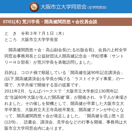
07/01(木) 荒川学長・開高健関西悠々会役員会談
と き 令和３年７月１日（木）
ところ 大阪市立大学学長室
開高健関西悠々会・高山副会長(たる出版会長)、会員の上村全学
同窓会事務局長と公益財団法人開高健記念会・坪松理事〈サント
リーＨＤ部長〉が荒川学長を表敬訪問しました。
目的は、コロナ禍で順延している「開高健生誕90年記念講演会」
(以下,開高健講演会)を学長が掲げる「ラストイチダイ事業」の一
環で、大学共催で開催する旨の提案です。
2011年2月、なんばパークスで「大阪市立大学創立130周年記
念“生誕80年大阪が生んだ開高健”展」が開催され、９千人が来場さ
れました。その催しを契機として、開高健が卒業した大阪市立大
学卒業生、大阪府立天王寺高校卒業生、開高健ファンが中心とな
って、開高健関西悠々会が発足しました。「開高健を偲ぶ悠々忌
(12/9)」、読書会、講演会、見学会などの行事を開催、事務局は大
阪市立大学同窓会内にあります。