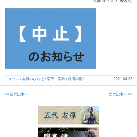
大阪市立大学 経友会
ニュース
/
会員のひろば
/
学部・学科
/
経済学部
/
2021.04.23
<< 前の記事へ
次の記事へ >>