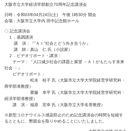
大阪市立大学経済学部創立70周年記念講演会
日時：令和03年04月24日(土) 午後 1時30分 開会
会場：大阪市立大学内 田中記念館ホール
◇ 記念講演会
１．基調講演
講 演：『”ＡＩ”社会とどう向き合うか』
講 師：真山 仁 氏（小説家）
２．ビデオリポート・講演：
テーマ：『人口減少社会の課題と展望 －ＡＩがもたらす未来
社会 －』
ビデオリポート：
松永 桂子 氏（大阪市立大学大学院経営学研究科・
商学部准教授）
齋藤 幸平 氏（大阪市立大学大学院経営学研究科・
経済学部准教授）
講 演： 福原 宏幸 氏（大阪市立大学名誉教授）
※新型コロナウイルス感染防止のため記念講演会の時間を短縮す
るとともに、懇親会を取りやめることにいたしました。