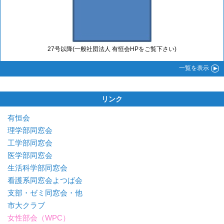
27号以降(一般社団法人 有恒会HPをご覧下さい)
一覧
を表示
リンク
有恒会
理学部同窓会
工学部同窓会
医学部同窓会
生活科学部同窓会
看護系同窓会よつば会
支部・ゼミ同窓会・他
市大クラブ
女性部会（WPC）