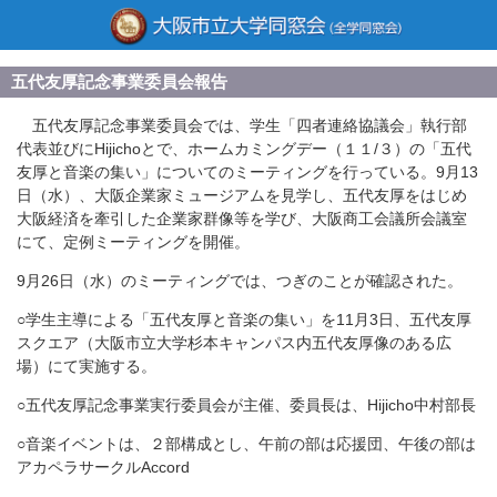
五代友厚記念事業委員会報告
五代友厚記念事業委員会では、学生「四者連絡協議会」執行部
代表並びにHijichoとで、ホームカミングデー（１１/３）の「五代
友厚と音楽の集い」についてのミーティングを行っている。9月13
日（水）、大阪企業家ミュージアムを見学し、五代友厚をはじめ
大阪経済を牽引した企業家群像等を学び、大阪商工会議所会議室
にて、定例ミーティングを開催。
9月26日（水）のミーティングでは、つぎのことが確認された。
○学生主導による「五代友厚と音楽の集い」を11月3日、五代友厚
スクエア（大阪市立大学杉本キャンパス内五代友厚像のある広
場）にて実施する。
○五代友厚記念事業実行委員会が主催、委員長は、Hijicho中村部長
○音楽イベントは、２部構成とし、午前の部は応援団、午後の部は
アカペラサークルAccord