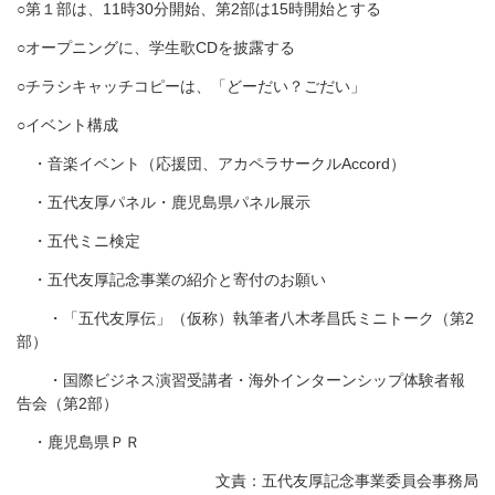
○第１部は、11時30分開始、第2部は15時開始とする
○オープニングに、学生歌CDを披露する
○チラシキャッチコピーは、「どーだい？ごだい」
○イベント構成
・音楽イベント（応援団、アカペラサークルAccord）
・五代友厚パネル・鹿児島県パネル展示
・五代ミニ検定
・五代友厚記念事業の紹介と寄付のお願い
・「五代友厚伝」（仮称）執筆者八木孝昌氏ミニトーク（第2
部）
・国際ビジネス演習受講者・海外インターンシップ体験者報
告会（第2部）
・鹿児島県ＰＲ
文責：五代友厚記念事業委員会事務局