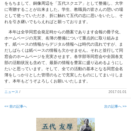
をもちまして、銅像周辺を「五代スクエア」として整備し、大学
に寄贈することが出来ました。学生、教職員の皆さんの憩いの場
として使っていただき、折に触れて五代の志に思いをいたし、そ
れを引き継いでもらえればと願っております。
本年は全学同窓会発足時からの懸案であります会報の冊子化、
ホームページの充実、名簿の整備について重点的に取り組みま
す。紙ベースの情報からデジタル情報へは時代の流れですが、ま
だしばらくは紙ベースの情報も欠かせません。それと並行して同
窓会のホームページを充実させます。各学部等同窓会や全国各支
部の活動状況も含めて、最新の情報を豊富に盛り込めるようにし
たいと思っています。そして、全ての活動の基本となる同窓会名
簿をしっかりとした管理のもとで充実したものにしてまいりしま
す。本年もどうぞよろしくお願いいたします。
ニュース
/
2017.01.01
<< 前の記事へ
次の記事へ >>