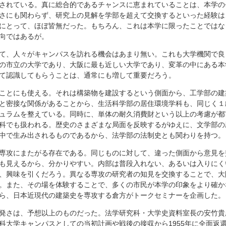
されている。真に総合的であるチャンスに恵まれていることは、本学の
さにも関わらず、研究上の見解を学部を超えて交換するといった経験は
にとって、ほぼ皆無だった。もちろん、これは本学に限ったことではな
向ではあるが。
て、人々がキャンパスを訪れる機会はあまり無い。これも大学機関で良
の市立の大学であり、大阪に最も近しい大学であり、変革の中にある本
て認識してもらうことは、通常にも増して重要だろう。
ことにも使える。それは構築物を建設するという側面から、工学部の建
と密接な関係があることから、生活科学部の居住環境学科も、同じく１
ュラムを整えている。同時に、単体の耐久消費財という以上の考慮が都
科でも扱われる。歴史のさまざまな局面を反映するがゆえに、文学部の
中で生み出されるものであるから、法学部の法制史とも関わりを持つ。
専攻にまたがる存在である。同じものに対して、違った側面から意見を
も見えるから、分かりやすい。内部は普段入れない、あるいは入りにく
、興味を引くだろう。異なる専攻の研究者の知見を交換することで、大
。また、その場を体験することで、多くの市民が本学の印象をより確か
ら、日本近現代の建築史を専攻する倉方がトークセミナーを企画した。
発さは、予想以上のものだった。法学研究科・大学史資料室長の安竹貴
科大学キャンパスとしての当初計画や戦後の接収から1955年に全面返