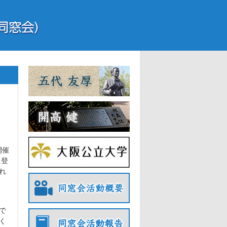
開催
に登
れ
で
く