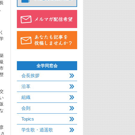
長
、
く
学
築
級
全学同窓会
市
歴
会長挨拶
沿革
交
組織
い
阪
会則
な
Topics
彦
学生歌・逍遥歌
還さ