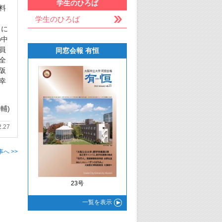
学生のひろば
料
学生のひろば
とに
の中
員
同窓会報 有恒
全
阪
幸
輔)
2.27
へ >>
23号
一覧
を表示