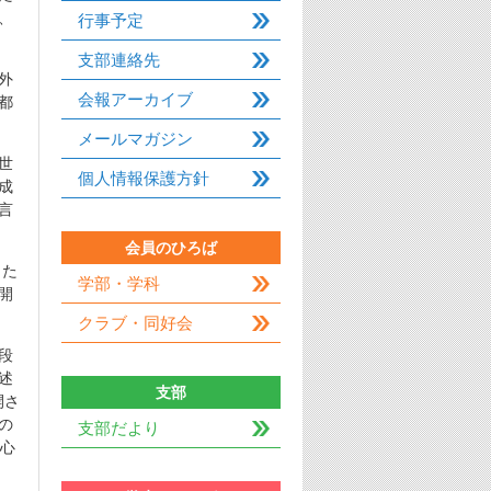
、
行事予定
支部連絡先
外
会報アーカイブ
都
メールマガジン
世
個人情報保護方針
成
言
会員のひろば
した
学部・学科
開
クラブ・同好会
段
述
支部
開さ
の
支部だより
中心