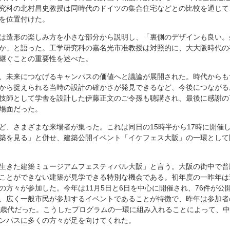
究科の北村昌史教授は同時代のドイツの集合住宅などとの比較を通じて
を位置付けた。
は造形の楽しみ方を小さな部分から説明し、「裏側のデザインも良い。
か」と語った。工学研究科の嘉名光市准教授は対照的に、大大阪時代の
継ぐことの重要性を述べた。
、未来につなげるキャンパスの価値へと議論が展開された。時代からも
から捉えられる当時の設計の確かさが発見できるなど、今後につながる
技師として学舎を設計した伊藤正文のご令孫も聴講され、最後に感謝の
場面だった。
、さまざまな来場者が集った。これは同日の15時半から17時に開催
築を見る」と併せ、建築公開イベント「イケフェス大阪」の一環として
生きた建築ミュージアムフェスティバル大阪」と言う。大阪の街中で普
ことができない建築が見学できる特別な機会である。初年度の一昨年は
方々が参加した。今年は11月5日と6日を中心に開催され、76件が公
、広く一般市民が参加するイベントであることが特徴で、昨年は参加者
0歳代だった。こうしたプログラムの一環に組み入れることによって、
ンパスに多くの方々が足を向けてくれた。