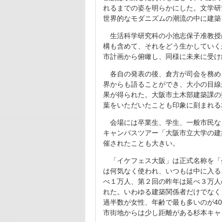
れるまでの姿を明らかにした。文学研
世界的なモダニズムの潮流の中に建築
生活科学研究科の小池志保子准教授
構も含めて、それをどう生かしていく
市計画から俯瞰し、同様に未来に受け
各自の発表の後、倉方が司会を務め
界からも語ることができ、大小の目線
果が得られた。大阪市土木部建築課の
葉をいただいたことも印象に刻まれる
会場には卒業生、学生、一般市民など
キャンパスツアー「大阪市立大学の建
催されたことも大きい。
「イケフェス大阪」は正式名称を「
は何気なく使われ、いつもは中に入る
べ１万人、第２回の昨年は延べ３万人の
れた。いわゆる建築関係者だけでなく
過半数が女性、年齢で最も多いのが4
市街地からは少し距離がある杉本キャ