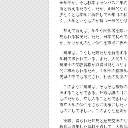
全学部が、今も杉本キャンパスに集約
所と言えるだろう。だが、距離的な近
少なくとも本学に着任して６年目の私
く、大学というものが持つ一般的な傾
加えて言えば、学生や関係者を除い
見られる状況だ。ただ、日本で初めて
が、かけがえのない個性を市民に改め
建築は、こうした隔たりを解消する
学科で扱われている。また、人間生活
建築士の受験資格が取得可能なカリキ
的に求められるため、工学部の都市学
史系の中でも考究され、社会の制度の
このように建築は、そもそも複数の
換することができる。外観は誰の目に
ものだから、立ち入ることができれば
市立大学の個性をさらに明確にしたい
ものにしてほしい。このような意図か
実際、得られた知見と意見交換の活
教授は収集した資料を通して、大阪商