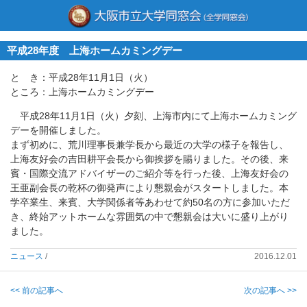
平成28年度 上海ホームカミングデー
と き：平成28年11月1日（火）
ところ：上海ホームカミングデー
平成28年11月1日（火）夕刻、上海市内にて上海ホームカミング
デーを開催しました。
まず初めに、荒川理事長兼学長から最近の大学の様子を報告し、
上海友好会の吉田耕平会長から御挨拶を賜りました。その後、来
賓・国際交流アドバイザーのご紹介等を行った後、上海友好会の
王亜副会長の乾杯の御発声により懇親会がスタートしました。本
学卒業生、来賓、大学関係者等あわせて約50名の方に参加いただ
き、終始アットホームな雰囲気の中で懇親会は大いに盛り上がり
ました。
ニュース
/
2016.12.01
<< 前の記事へ
次の記事へ >>