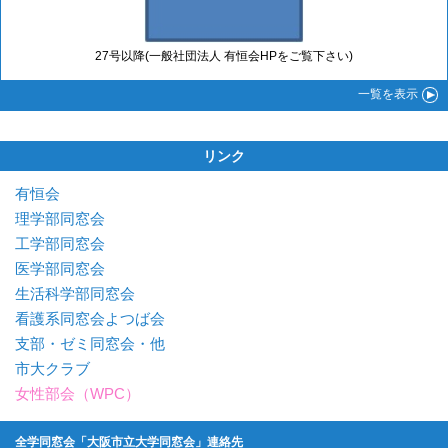
27号以降(一般社団法人 有恒会HPをご覧下さい)
一覧
を表示
リンク
有恒会
理学部同窓会
工学部同窓会
医学部同窓会
生活科学部同窓会
看護系同窓会よつば会
支部・ゼミ同窓会・他
市大クラブ
女性部会（WPC）
全学同窓会「大阪市立大学同窓会」連絡先