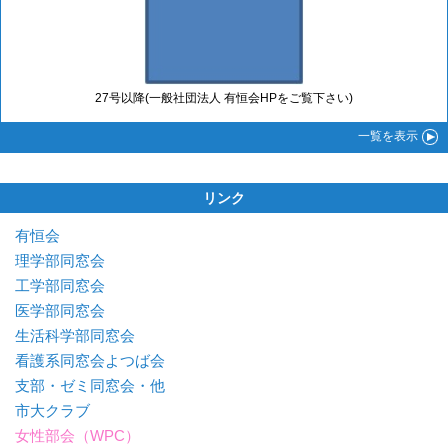
27号以降(一般社団法人 有恒会HPをご覧下さい)
一覧
を表示
リンク
有恒会
理学部同窓会
工学部同窓会
医学部同窓会
生活科学部同窓会
看護系同窓会よつば会
支部・ゼミ同窓会・他
市大クラブ
女性部会（WPC）