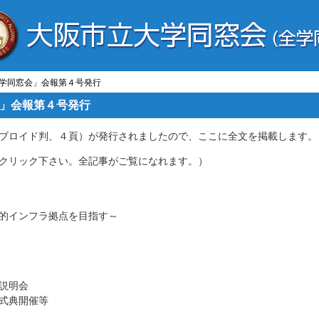
大学同窓会」会報第４号発行
」会報第４号発行
ブロイド判、４頁）が発行されましたので、ここに全文を掲載します。
クリック下さい。全記事がご覧になれます。）
インフラ拠点を目指す～
説明会
典開催等