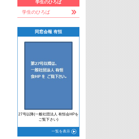
学生のひろば
学生のひろば
同窓会報 有恒
27号以降(一般社団法人 有恒会HPを
ご覧下さい)
一覧
を表示