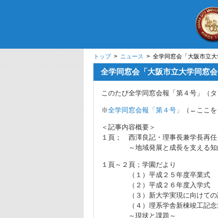
トップ
>
ニュース
> 全学同窓会「大阪市立
全学同窓会「大阪市立大学同窓会
このたび全学同窓会報「第４号」（タ
※
全学同窓会報「第４号」
（←ここを
＜記事内容概要＞
１頁； 西澤良記・理事長兼学長再任
～地域発展と成長を支える知的
１頁～２頁；学園だより
（１）平成２５年度卒業式
（２）平成２６年度入学式
（３）新大学実現に向けての
（４）理系学舎新棟竣工記念式
～現状と課題～