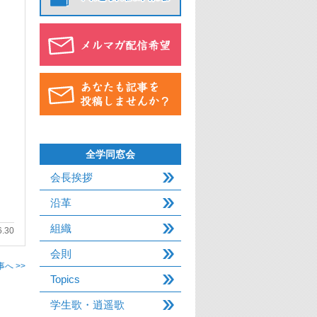
全学同窓会
会長挨拶
沿革
組織
6.30
会則
へ >>
Topics
学生歌・逍遥歌