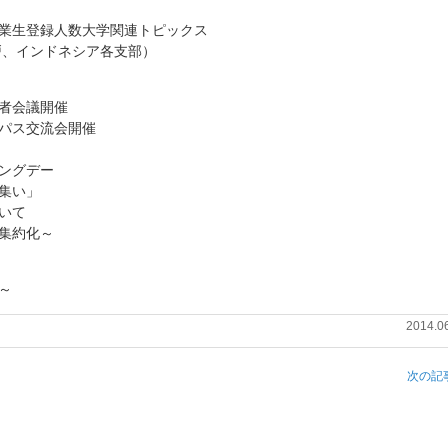
業生登録人数大学関連トピックス
、インドネシア各支部）
会議開催
ス交流会開催
ングデー
集い」
いて
集約化～
～
2014.0
次の記事