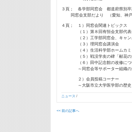
３頁； 各学部同窓会 都道府県別卒
同窓会支部だより （愛知、神戸
４頁； １）同窓会関連トピックス
（１）第８回有恒会支部代表者
（２）工学部同窓会、キャンパ
（３）理同窓会講演会
（４）生活科学部ホームカミ
（５）戦没学友の碑「献花の
（６）田中記念館の改修につ
～同窓会等サポーター組織の
２）会員投稿コーナー
～大阪市立大学医学部の歴史
ニュース
/
<< 前の記事へ