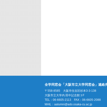
全学同窓会「大阪市立大学同窓会」連絡
〒558-8585 大阪市住吉区杉本3-3-138
大阪市立大学内 田中記念館３F
TEL：06-6605-2113 FAX：06-6605-2088
MAIL：
aalumni@ado.osaka-cu.ac.jp