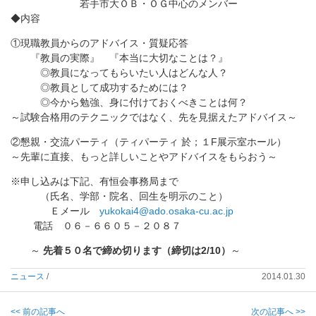
若手市大ＯＢ・ＯＧ中心のメンバー
◆内容
①現職教員からのアドバイス・質疑応答
『教員の実際』 『本当に大切なことは？』
◎教員になってもらいたい人はどんな人？
◎教員として成功するためには？
◎今から勉強、身に付けておくべきことは何？
～試験合格用のテクニックではなく、先を見据えたアドバイス～
②懇親・交流パーティ（ティパーティ 於；１F展示室ホール）
～先輩に直接、もっと詳しいことやアドバイスをもらおう～
※申し込みは下記、有恒会事務局まで
（氏名、学部・院名、回生を明示のこと）
Ｅメール
yukokai4@ado.osaka-cu.ac.jp
電話 ０６－６６０５－２０８７
～
先着５０名で締め切ります（締切は2/10）
～
ニュース
/
2014.01.30
<< 前の記事へ
次の記事へ >>