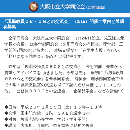
「現職教員ＯＢ・ＯＧとの交流会」（2/15）開催ご案内と希望
者募集
全学同窓会「大阪市立大学同窓会」（Ｈ24/11設立、児玉隆夫元
学長が会長） は各学部同窓会（文系同窓会の有恒会、理学部、工
学部等7同窓会)と協力し、 就職支援など「在学生支援」を行い、
『頼りになる同窓会』をめざし活動中です。
昨年は「現職公務員ＯＢＯＧとの交流会」等を開催、先輩から
貴重なアドバイスを 頂きました。今年は先ず、最初に「現職教員
ＯＢＯＧとの交流会」を全学同窓会、 有恒会、理学部同窓会主催
で大学・就職支援室の支援も得て下記の通り開催 します。(この
他、「公務員ＯＢＯＧとの交流会」「企業見学会」などを計画中)
」
◆日時 平成２６年２月１５日（土）１５時～１８時
◆会場 田中記念館 ３階 ３ＡＢ会議室ほか
◆対象 教員志望の在学生（学部・学年不問）
◆講師 大阪府、兵庫県、奈良県等に勤務の教員