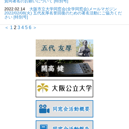
賛同署名のお願いについて [特別号]
2022.02.14
大阪市立大学同窓会(全学同窓会)メールマガジン
2022/02/08(火) 五代友厚名誉回復のための署名活動にご協力くだ
さい [特別号]
＜
1
2
3
4
5
6
＞