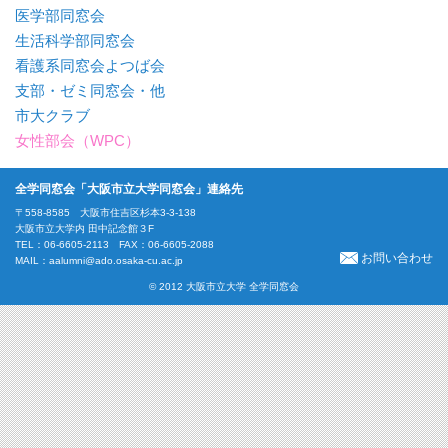
医学部同窓会
生活科学部同窓会
看護系同窓会よつば会
支部・ゼミ同窓会・他
市大クラブ
女性部会（WPC）
全学同窓会「大阪市立大学同窓会」連絡先
〒558-8585 大阪市住吉区杉本3-3-138
大阪市立大学内 田中記念館３F
TEL：06-6605-2113 FAX：06-6605-2088
お問い合わせ
MAIL：
aalumni@ado.osaka-cu.ac.jp
© 2012 大阪市立大学 全学同窓会