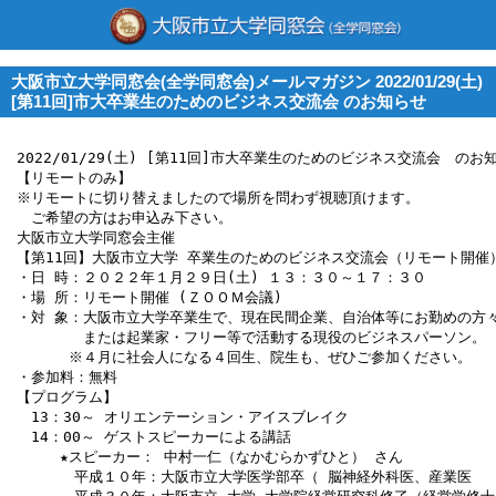
大阪市立大学同窓会(全学同窓会)メールマガジン 2022/01/29(土)
[第11回]市大卒業生のためのビジネス交流会 のお知らせ
2022/01/29(土) [第11回]市大卒業生のためのビジネス交流会　のお知
【リモートのみ】

※リモートに切り替えましたので場所を問わず視聴頂けます。

　ご希望の方はお申込み下さい。

大阪市立大学同窓会主催

【第11回】大阪市立大学 卒業生のためのビジネス交流会（リモート開催）
・日 時：２０２２年１月２９日(土) １３：３０～１７：３０

・場 所：リモート開催 (ＺＯＯＭ会議)

・対 象：大阪市立大学卒業生で、現在民間企業、自治体等にお勤めの方々
　　　　 または起業家・フリー等で活動する現役のビジネスパーソン。

　　　 ※４月に社会人になる４回生、院生も、ぜひご参加ください。

・参加料：無料

【プログラム】

　13：30～ オリエンテーション・アイスブレイク

　14：00～ ゲストスピーカーによる講話

　　　★スピーカー： 中村一仁（なかむらかずひと） さん

　　　　平成１０年：大阪市立大学医学部卒（ 脳神経外科医、産業医
