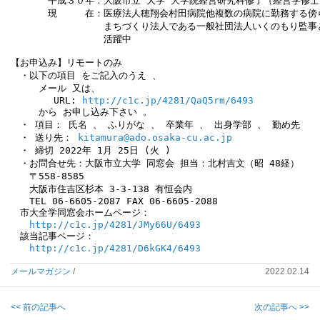
　　　　平成３０年：大阪市立 大学 大学院経営研究科修了（経営学修士）
　　　　現　　　在：医療法人穂翔会村田病院他複数の病院に勤務する傍ら
　　　　　　　　　　まちづくり法人である一般社団法人いくのもり監事と
　　　　　　　　　　活躍中

【お申込み】リモートのみ

　・以下の項目 をご記入のうえ 、

　　　メール 又は、

　　　　 URL: 
http://c1c.jp/4281/QaQ5rm/6493
　　　から お申し込み下さい 。

　・ 項目： 氏名 、 ふりがな 、 卒業年 、 出身学部 、 勤め先

　・ 送り先： 
kitamura@ado.osaka-cu.ac.jp
　・ 締切 2022年 1月 25日 (火 )

　・お問合せ先：大阪市立大学 同窓会 担当：北村吉文（昭 48経）

　　〒558-8585

　　大阪市住吉区杉本 3-3-138 有恒会内

　　TEL 06-6605-2087 FAX 06-6605-2088

　市大全学同窓会ホームページ：

http://c1c.jp/4281/JMy66U/6493
　該当記事ページ：

http://c1c.jp/4281/D6kGK4/6493
メールマガジン
/
2022.02.14
<< 前の記事へ
次の記事へ >>