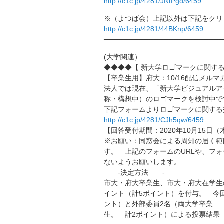
http://c1c.jp/4281/JNtPgd/6459
※（よつば会）上記以外は下記をクリ
http://c1c.jp/4281/44BKnp/6459
────────────────────────
(大学関連）
◆◆◆◆【 新大学ロゴマークに関す
【卒業生用】府大：10/16配信メルマ
法人では現在、「新大学ビジュアルア
称・構想中）のロゴ
マークを検討中で
下記フォームよりロゴマークに関する
http://c1c.jp/4281/CJh5qw/
6459
【回答受付期間：2020年10月15日（木
※お願い：同窓会による周知の届く範
す。 上記のフォームのURLや、フォ
ないようお願いします。
——-決定方法——-
市大・府大卒業生、市大・府大在学生
イント（計5ポイン
ト）を付与。 今
ント）と外部委員2名（両大学卒業
生。 計2ポイント）による投票結果