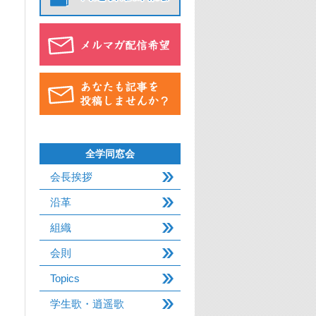
全学同窓会
会長挨拶
沿革
組織
会則
Topics
学生歌・逍遥歌