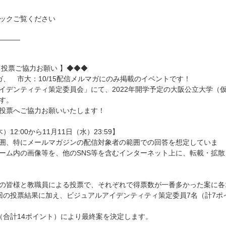
ックご覧ください
────
る投票ご協力お願い 】◆◆◆
ガ、 市大：10/15配信メルマガにのみ掲載のイベントです！
イデンティティ策定委員会」
にて、2022年開学予定の大阪公立大学（
す。
投票へご協力お願いいたしま
す！
）12:00から1
1月11日（水）23:59】
囲、特にメールマガジンの配
信対象者の範囲での回答を想定していま
ーム内の画像等を、他のSNS等
を含むインターネット上に、転載・拡散
の皆様と教職員による投票で
、それぞれで得票数が一番多かった案に各
回の投票結果に加え、ビジュアルアイデンティティ策定委員7名
（計7ポ
（合計14ポイント）により最終案
を決定します。