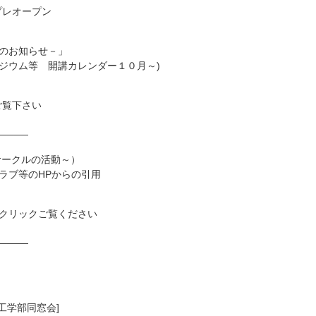
」プレオープン
のお知らせ－」
ジウム等 開講カレンダー１０月～)
ご覧下さい
────
サークルの活動～）
ラブ等のHPからの引用
クリックご覧ください
────
 [工学部同窓会]