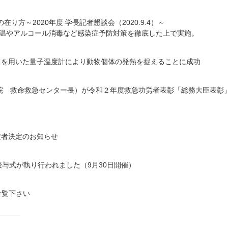
在り方～2020年度 学長記者懇談会（2020.9.4）～
温やアルコール消毒など感染
症予防対策を徹底した上で実施。
ンドを用いた量子温度計により動物個体
の発熱を捉えることに成功
属病院 救命救急センター長）が令和２年度救急功労者表彰「総務大臣表彰
予定者決定のお知らせ
記授与式が執り行われました（9月3
0日開催）
ご覧下さい
────