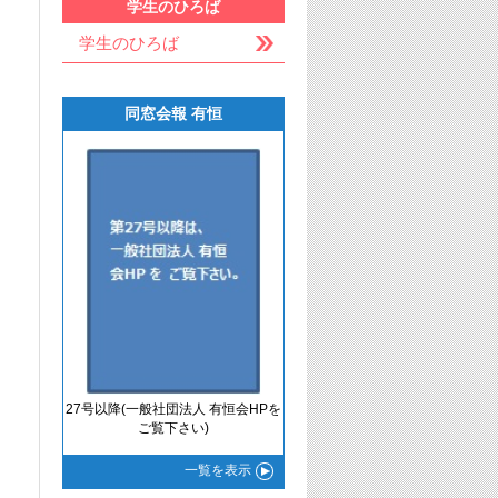
学生のひろば
学生のひろば
同窓会報 有恒
27号以降(一般社団法人 有恒会HPを
ご覧下さい)
一覧
を表示