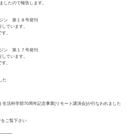
ましたので報告します。
ガジン 第１８号発刊
行しています。
です。
ガジン 第１７号発刊
行しています。
です。
した
了予定) 生活科学部70周年記念事業[リモート講演会]が行なわれました
ジをご覧下さい
────