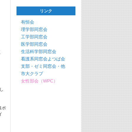
リンク
有恒会
理学部同窓会
工学部同窓会
医学部同窓会
生活科学部同窓会
仮
看護系同窓会よつば会
支部・ゼミ同窓会・他
市大クラブ
女性部会（WPC）
し
1ポ
イ