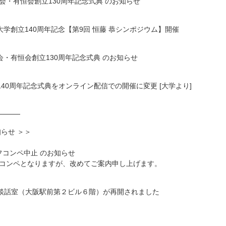
会総会・有恒会創立130周年記念式典 のお知らせ
 大阪市立大学創立140周年記念【第9回 恒藤 恭シンポジウム】開催
 有恒会総会・有恒会創立130周年記念式典 のお知らせ
学創立140周年記念式典をオンライン配信での開催に
変更 [大学より]
────
らせ ＞＞
フコンペ中止 のお知らせ
コンペとなりますが、改めて
ご案内申し上げます。
センター談話室（大阪駅前第２ビル６階）が再開されまし
た