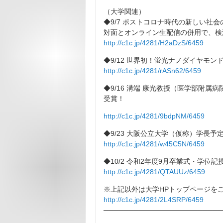
（大学関連）
◆9/7 ポストコロナ時代の新しい社会の
対面とオンライン生配信の併用で、検
http://c1c.jp/4281/H2aDzS/6459
◆9/12 世界初！蛍光ナノダイヤモ
http://c1c.jp/4281/rASn62/6459
◆9/16 溝端 康光教授（医学部附
受賞！
http://c1c.jp/4281/9bdpNM/6459
◆9/23 大阪公立大学（仮称）学長
http://c1c.jp/4281/w45C5N/6459
◆10/2 令和2年度9月卒業式・学位
http://c1c.jp/4281/QTAUUz/6459
※上記以外は大学HPトップページを
http://c1c.jp/4281/2L4SRP/6459
────────────────────────