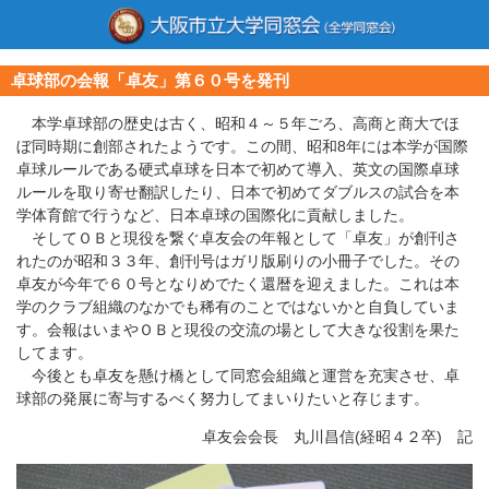
卓球部の会報「卓友」第６０号を発刊
本学卓球部の歴史は古く、昭和４～５年ごろ、高商と商大でほ
ぼ同時期に創部されたようです。この間、昭和8年には本学が国際
卓球ルールである硬式卓球を日本で初めて導入、英文の国際卓球
ルールを取り寄せ翻訳したり、日本で初めてダブルスの試合を本
学体育館で行うなど、日本卓球の国際化に貢献しました。
そしてＯＢと現役を繋ぐ卓友会の年報として「卓友」が創刊さ
れたのが昭和３３年、創刊号はガリ版刷りの小冊子でした。その
卓友が今年で６０号となりめでたく還暦を迎えました。これは本
学のクラブ組織のなかでも稀有のことではないかと自負していま
す。会報はいまやＯＢと現役の交流の場として大きな役割を果た
してます。
今後とも卓友を懸け橋として同窓会組織と運営を充実させ、卓
球部の発展に寄与するべく努力してまいりたいと存じます。
卓友会会長 丸川昌信(経昭４２卒) 記