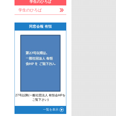
学生のひろば
学生のひろば
同窓会報 有恒
27号以降(一般社団法人 有恒会HPを
ご覧下さい)
一覧
を表示