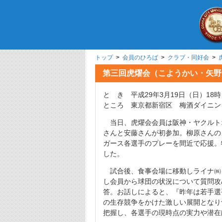
トップ
>
会員のひろば
>
クラブ・同好会
>
第三回虎燿会（こようかい・矢野
と き 平成29年3月19日（日）18時
ところ 東京都新宿区 梅酒ダイニン
当日、虎燿会会員は阪神・ヤクルト
さんと安藤さんが初参加。柳原さんの
ガース各選手のプレーを間近で応援。
した。
試合後、食事会場に移動しライナ㈱（
し会員から球団の状況について質問攻
答。お話しによると、『昨年は若手選
の生存競争をかけた激しい展開となり
把握し、各選手の現時点の実力や潜在