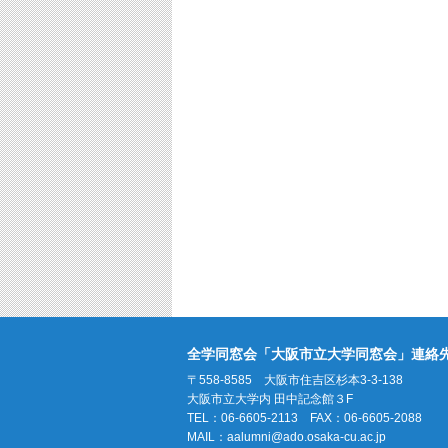
全学同窓会「大阪市立大学同窓会」連絡
〒558-8585 大阪市住吉区杉本3-3-138
大阪市立大学内 田中記念館３F
TEL：06-6605-2113 FAX：06-6605-2088
MAIL：
aalumni@ado.osaka-cu.ac.jp