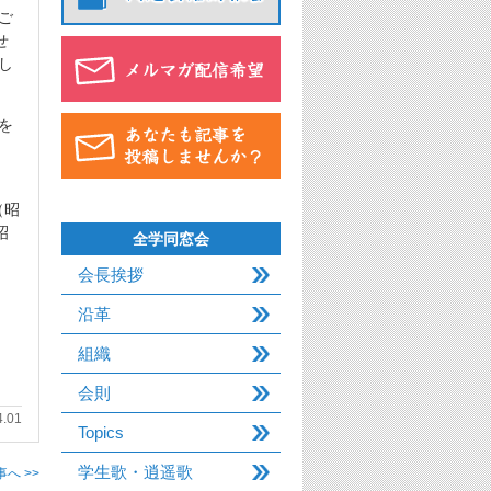
ご
せ
し
を
（昭
昭
全学同窓会
会長挨拶
沿革
組織
会則
4.01
Topics
学生歌・逍遥歌
へ >>