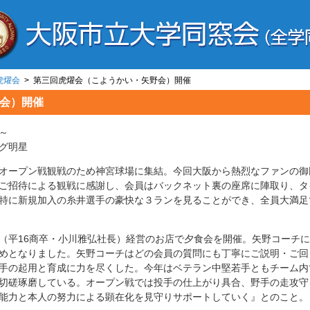
虎燿会
> 第三回虎燿会（こようかい・矢野会）開催
会）開催
～
グ明星
オープン戦観戦のため神宮球場に集結。今回大阪から熱烈なファンの御
ご招待による観戦に感謝し、会員はバックネット裏の座席に陣取り、タ
特に新規加入の糸井選手の豪快な３ランを見ることができ、全員大満足
平16商卒・小川雅弘社長）経営のお店で夕食会を開催。矢野コーチに
めとなりました。矢野コーチはどの会員の質問にも丁寧にご説明・ご回
手の起用と育成に力を尽くした。今年はベテラン中堅若手ともチーム内
切磋琢磨している。オープン戦では投手の仕上がり具合、野手の走攻守
能力と本人の努力による顕在化を見守りサポートしていく』とのこと。