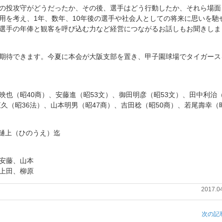
の投攻守がどうだったか、その後、選手はどう行動したか、それら場面
用を考え、1年、数年、10年後の選手や社会人としての将来に思いを馳
選手の年俸と観客を呼び込む力など経営につながるお話しもお聞きしま
期待できます。今夏に本会が大阪支部を置き、甲子園球場でタイガース
也（昭40商）、安藤進（昭53文）、御田明彦（昭53文）、田中利治
恒久（昭36法）、山本明男（昭47商）、吉田稔（昭50商）、若尾壽幸（
樋上（ひのうえ）迄
安藤、山本
上田、柳原
2017.0
次の記事