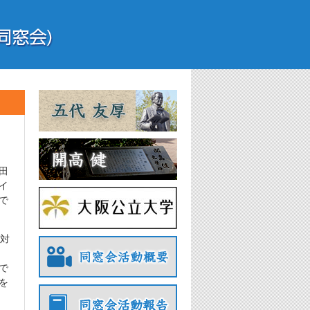
田
イ
で
対
で
を