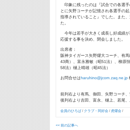
印象に残ったのは『試合での各選手
とに矢野コーチが記憶され各選手の起
指導されていること』でした。また、
た。
今年は若手が大きく成長し好成績が
応援する事を決め、閉会しました。
出席者：
阪神タイガース矢野燿大コーチ、有馬映
43商）、富永雅敏（昭51法）、柳原
58法）樋上晴雄（昭45法）
お問合せは
haruhino@jcom.zaq.ne.jp
前列右より有馬、御田、矢野コーチ、
後列右より吉田、富永、樋上、若尾、
会員のひろば
/
クラブ・同好会
/
虎燿会
/
<< 前の記事へ