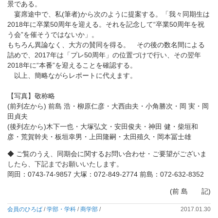
景である。
宴席途中で、私(筆者)から次のように提案する。「我々同期生は
2018年に卒業50周年を迎える。それを記念して“卒業50周年を祝
う会”を催そうではないか」。
もちろん異論なく、大方の賛同を得る。 その後の数名間による
詰めで、2017年は「プレ50周年」の位置づけで行い、その翌年
2018年に“本番”を迎えることを確認する。
以上、簡略ながらレポートに代えます。
【写真】敬称略
(前列左から) 前島 浩・柳原仁彦・大西由夫・小角勝次・岡 実・岡
田貞夫
(後列左から)木下一也・大塚弘文・安田俊夫・神田 健・柴垣和
彦・荒賀幹夫・板垣幸男・上田隆嗣・太田殖久・岡本冨士雄
◆ ご覧のうえ、同期会に関するお問い合わせ・ご要望がございま
したら、下記までお願いいたします。
岡田：0743-74-9857 大塚：072-849-2774 前島：072-632-8352
(前 島 記)
会員のひろば
/
学部・学科
/
商学部
/
2017.01.30