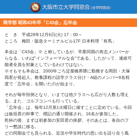
商学部 昭和43年卒「C43会」忘年会
と き 平成28年12月6日(火) 17：00～
ところ 梅田・阪急ターミナルビル17F 日本料理「有馬」
本会は「C43会」※ と称しているが、卒業同期の有志メンバーか
らなる、いわば“インフォーマルな会”である。したがって、連絡可
能者全員を対象としているわけではない。
※そもそも本会は、2000年ごろ淀屋橋界隈に勤務する岡田・大塚
両君が発起人。教養課程の語学クラス分け・A組のメンバー8名程
度で「忘年会」を開いたのが始まり。
それが毎年恒例となり、いまでは他クラスへも広がり人数も増え
る。また、ゴルフコンペも行っている。
「忘年会」は、毎年12月第1火曜日に催すことに定めている。今回
は板垣君の幹事で、標記の通り開催され、16名が参加した。
乾杯の後、まずは初参加の安田君の挨拶。そのあとは、各自のフ
リー懇談に移る。
どの同期会でも見られる、近況や学生時代の思い出を語り合う風