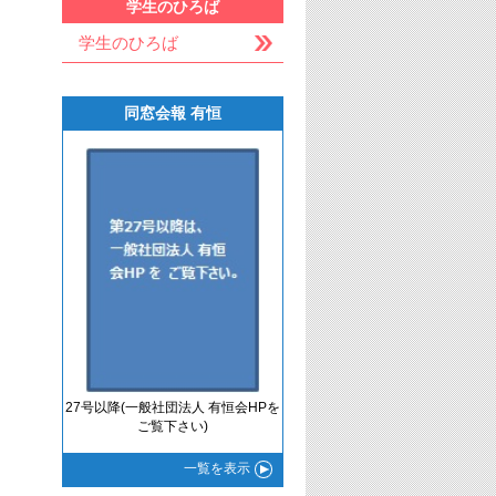
学生のひろば
学生のひろば
同窓会報 有恒
27号以降(一般社団法人 有恒会HPを
ご覧下さい)
一覧
を表示