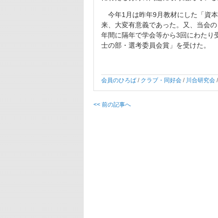
今年1月は昨年9月教材にした「資本
来、大変有意義であった。又、当会の
年間に隔年で学会等から3回にわたり
士の部・選考委員会賞」を受けた。
会員のひろば
/
クラブ・同好会
/
川合研究会
/
<< 前の記事へ