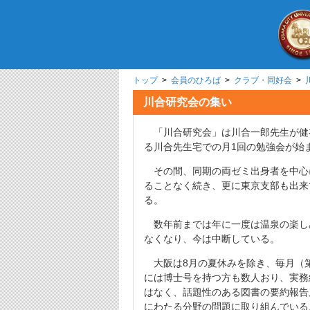
トップ
>
会員のひろば
>
クラブ・同好会
>
川合研究会の集い
「川合研究会」は川合一郎先生が健在
る川合先生宅での月1回の勉強会が始
その間、同期の両ゼミ出身者を中心
ることなく続き、更に東京支部も出来
る。
数年前までは年に一度は温泉の楽し
なくなり、今は中断している。
大阪は8月の夏休みを除き、毎月（第
には博士号を持つ方も数人おり、実務
はなく、話題性のある図書の要約報告
にわたる分野の問題に取り組んでいる