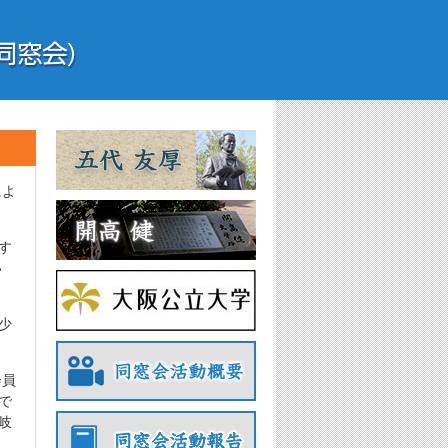
によ
す
い
少
会員
で
岐