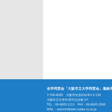
全学同窓会「大阪市立大学同窓会」連絡
〒558-8585 大阪市住吉区杉本3-3-138
大阪市立大学内 田中記念館３F
TEL：06-6605-2113 FAX：06-6605-2088
MAIL：
aalumni@ado.osaka-cu.ac.jp