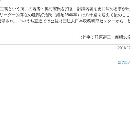
主義という病」の著者・奥村宏氏を招き、討議内容を更に深める事が出
リーダー的存在の建部好治氏（経昭28年卒）は八十路を迎えて後のこ
受章され、そのうち直近では公益財団法人日本税務研究センターから「
（幹事：羽原顕三・商昭38
2016.1
次の記事