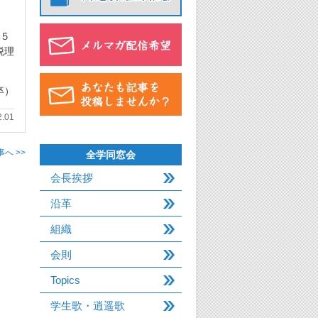
こ５
税理
卒）
2.01
へ >>
全学同窓会
会長挨拶
沿革
組織
会則
Topics
学生歌・逍遥歌