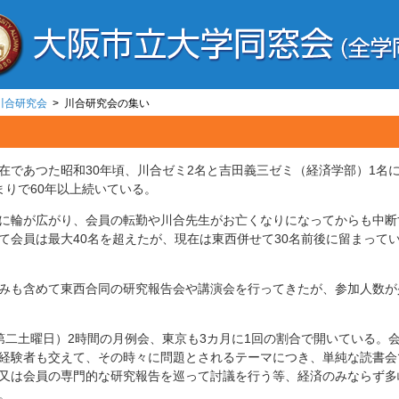
川合研究会
> 川合研究会の集い
であつた昭和30年頃、川合ゼミ2名と吉田義三ゼミ（経済学部）1名
まりで60年以上続いている。
に輪が広がり、会員の転勤や川合先生がお亡くなりになってからも中断
て会員は最大40名を超えたが、現在は東西併せて30名前後に留まって
みも含めて東西合同の研究報告会や講演会を行ってきたが、参加人数が
二土曜日）2時間の月例会、東京も3カ月に1回の割合で開いている。
経験者も交えて、その時々に問題とされるテーマにつき、単純な読書会
又は会員の専門的な研究報告を巡って討議を行う等、経済のみならず多
。