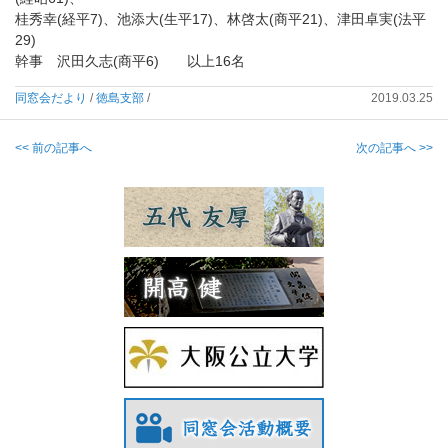
桂秀幸(経平7)、池添大(生平17)、林啓太(商平21)、津田卓実(法平
29)
幹事 沢田久志(商平6) 以上16名
同窓会だより
/
徳島支部
/
2019.03.25
<< 前の記事へ
次の記事へ >>