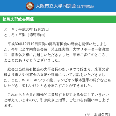
徳島支部総会開催
と き：平成30年12月19日
ところ：三楽（徳島市内）
平成30年12月19日恒例の徳島有恒会の総会を開催いたしまし
た。今年は全学同窓会会長 児玉隆夫様、大学サポーター交流室
長 前阪弘文様にお越しいただきました。年末ご多忙のところ、
まことにありがとうございました。
総会は当徳島有恒会の大平会長のあいさつで始まり、来賓の皆
様より市大や同窓会の近況や課題についてお話をいただきまし
た。また、WBO APフライ級チャンピオン坂本選手の紹介なども
いただき、楽しいひとときを過ごすことができました。
これからも会員が積極的に参加する魅力ある会にしていきたい
と考えていますので、引き続きご指導、ご助力をお願い申し上げ
ます。
（記 沢田久志）