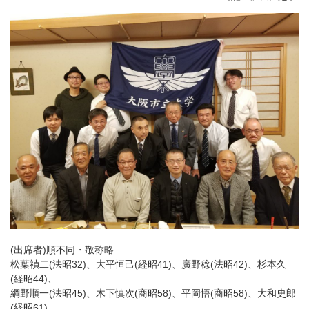
(出席者)順不同・敬称略
松葉禎二(法昭32)、大平恒己(経昭41)、廣野稔(法昭42)、杉本久
(経昭44)、
綱野順一(法昭45)、木下慎次(商昭58)、平岡悟(商昭58)、大和史郎
(経昭61)、