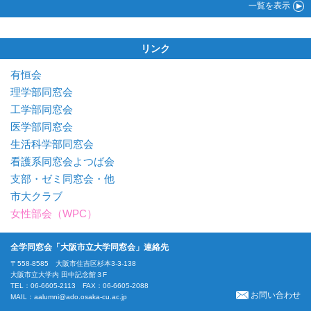
一覧
を表示
リンク
有恒会
理学部同窓会
工学部同窓会
医学部同窓会
生活科学部同窓会
看護系同窓会よつば会
支部・ゼミ同窓会・他
市大クラブ
女性部会（WPC）
全学同窓会「大阪市立大学同窓会」連絡先
〒558-8585 大阪市住吉区杉本3-3-138
大阪市立大学内 田中記念館３F
TEL：06-6605-2113 FAX：06-6605-2088
お問い合わせ
MAIL：
aalumni@ado.osaka-cu.ac.jp