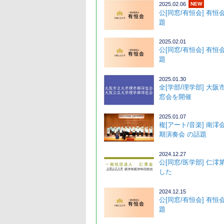
2025.02.06
NEW
公[同窓/有恒会] 有恒
題 
2025.02.01
公[同窓/有恒会] 有恒
題 
2025.01.30
全[学部/理学部] 大阪
窓会を開催 
2025.01.07
複[アート/音楽] 南澪
期演奏会 の話題
2024.12.27
公[同窓/医学部] 仁澪
した ･
2024.12.15
公[同窓/有恒会] 有恒
題 