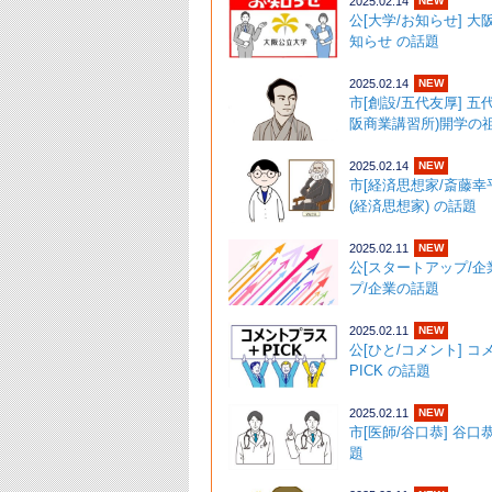
2025.02.14
NEW
公[大学/お知らせ] 
知らせ の話題
2025.02.14
NEW
市[創設/五代友厚] 五
阪商業講習所)開学の祖)
2025.02.14
NEW
市[経済思想家/斎藤幸
(経済思想家) の話
2025.02.11
NEW
公[スタートアップ/企
プ/企業の話題
2025.02.11
NEW
公[ひと/コメント] 
PICK の話
2025.02.11
NEW
市[医師/谷口恭] 谷口
題 ･