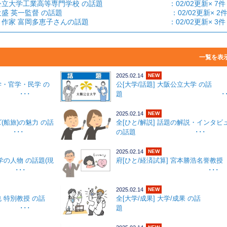
 大阪公立大学工業高等専門学校 の話題 ：02/02更新× 7件
野球] 辻盛 英一監督 の話題 ：02/02更新× 2
恵子] 作家 富岡多恵子さんの話題 ：02/02更新× 3件
一覧
を表
2025.02.14
NEW
産学・官学・民学 の
公[大学/話題] 大阪公立大学 の話
･･
題 ･･
2025.02.14
NEW
ズ(船旅)の魅力 の話
全[ひと/解説] 話題の解説・インタビ
･･
の話題 ･･･
2025.02.14
NEW
大学の人物 の話題(現
府[ひと/経済試算] 宮本勝浩名誉教授
 ･･･
･･･
2025.02.14
NEW
也 特別教授 の話
全[大学/成果] 大学/成果 の話
･･
題 ･･