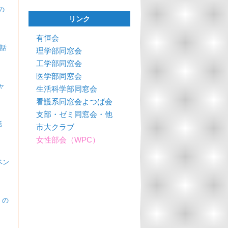
の
リンク
有恒会
の話
理学部同窓会
工学部同窓会
医学部同窓会
ャ
生活科学部同窓会
看護系同窓会よつば会
支部・ゼミ同窓会・他
話
市大クラブ
女性部会（WPC）
ベン
 の