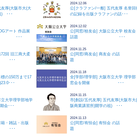
2024.12.06
代友厚(大阪市大(大
公[クラファン/一般] 五代友厚 名誉回
 ･･･
の記録を出版クラファンの話･･･
2024.12.02
BOGアート 作品展
公[同窓/校友会] 大阪公立大学 校友会
･･･
話題 ･･･
2024.11.25
第72回 旧三商大柔
公[同窓/商友会] 商友会 の話
 ･･･
題 ･･
2024.11.18
目標の150万まで17
全[学部/理学部] 大阪市立大学 理学部
23:0･･･
窓会を開催 ･･･
2024.11.15
阪市立大学理学部地学
市[創設/五代友厚] 五代友厚(大阪市大
期会･･･
阪商業講習所)開学の祖) ･･･
2024.11.13
 書籍・雑誌・出版
公[同窓/有恒会] 有恒会 の話
･･
題 ･･