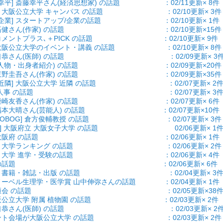
藤幸平] 斎藤幸平さん(経済思想家) の話題 ：02/11更新× 8件
ス] 大阪公立大学 キャンパス の話題 ：02/10更新× 3件
/企業] スタートアップ/企業の話題 ：02/10更新× 1件
] 開高健さん(作家) の話題 ：02/10更新×15件
] コメントプラス､＋PICK の話題 ：02/10更新× 9件
] 大阪公立大学のイベント・講義 の話題 ：02/10更新× 8件
] 谷口恭さん(医師) の話題 ：02/09更新× 3
 ひと(人物・出身者紹介) の話題 ：02/09更新×20件
吾] 東野圭吾さん(作家) の話題 ：02/09更新×35件
パス近隣] 大阪公立大学 近隣 の話題 ：02/07更新× 2
事] ひと/人事 の話題 ：02/07更新× 3
香] 柴崎友香さん(作家) の話題 ：02/07更新× 6件
晴] 福本大晴さん(芸能人) の話題 ：02/07更新×10件
現役・OBOG] 倉方俊輔教授 の話題 ：02/07更新× 3件
子大 ] 大阪府立 大阪女子大学 の話題 02/06更新× 1
府県] 大阪府 の話題 ：02/06更新× 1件
ング] 大学ランキング の話題 ：02/06更新× 2件
受験] 大学 進学・受験の話題 ：02/06更新× 4件
題] 学生の話題 ：02/06更新× 6件
情報] 書籍・雑誌・出版 の話題 ：02/04更新× 3
 ノーベル生理学・医学賞 山中伸弥さんの話題 ：02/04更新× 1件
恒会] 有恒会 の話題 ：02/05更新×38
 大阪公立大学 附属 植物園 の話題 ：02/03更新× 2件
] 谷口恭さん(医師) の話題 ：02/03更新× 2
 イベント会場が大阪公立大学 の話題 ：02/03更新× 2件