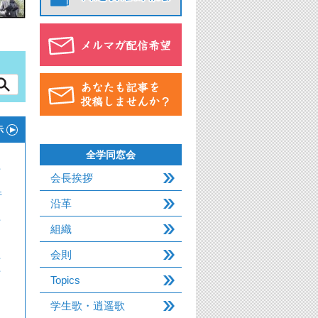
示
全学同窓会
件
会長挨拶
件
沿革
件
組織
会則
件
件
Topics
学生歌・逍遥歌