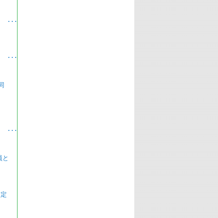
･
･
同
･
員と
 定