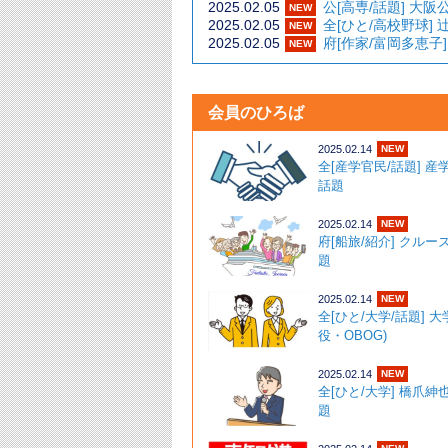
2025.02.05
公[高専/話題]
NEW
2025.02.05
全[ひと/高校
NEW
2025.02.05
府[作家/富岡多
NEW
会員のひろば
2025.02.14
NEW
全[産学官民/話題] 
話題 ･
2025.02.14
NEW
府[船旅/紹介] クルー
題 ･
2025.02.14
NEW
全[ひと/大学/話題] 
役・OBOG)
2025.02.14
NEW
全[ひと/大学] 橋爪紳
題 ･