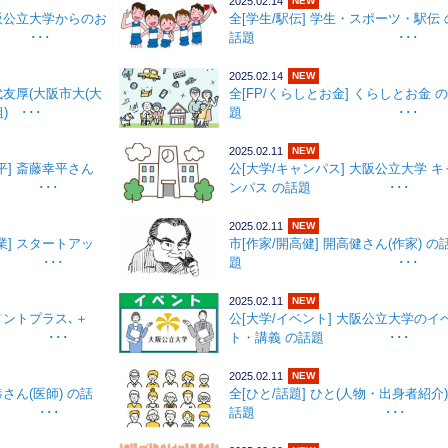
2025.02.14
NEW
大阪公立大学からのお
全[学生/駅伝] 学生・スポーツ・駅伝 
 ･･･
話題 ･･･
2025.02.14
NEW
代友厚(大阪市大(大
全[FP/くらしとお金] くらしとお金 
 ･･･
題 ･･･
2025.02.11
NEW
平] 斎藤幸平さん
公[大学/キャンパス] 大阪公立大学 キ
題 ･･･
ンパス の話題 ･･･
2025.02.11
NEW
業] スタートアッ
市[作家/開高健] 開高健さん(作家) の
 ･･･
題 ･･･
2025.02.11
NEW
コメントプラス､＋
公[大学/イベント] 大阪公立大学のイ
題 ･･･
ト・講義 の話題 ･･･
2025.02.11
NEW
恭さん(医師) の話
全[ひと/話題] ひと(人物・出身者紹介)
･･
話題 ･･･