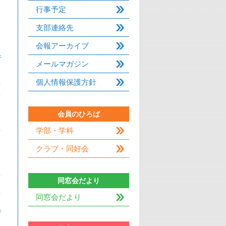
行事予定
支部連絡先
会報アーカイブ
件
メールマガジン
個人情報保護方針
件
件
会員のひろば
件
学部・学科
クラブ・同好会
件
同窓会だより
件
同窓会だより
件