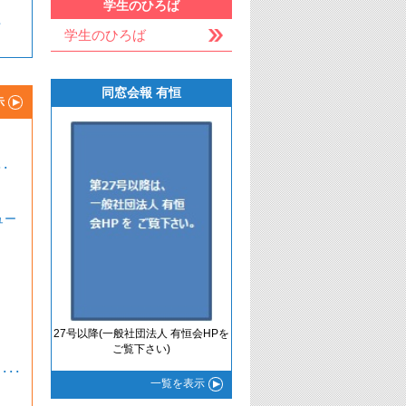
学生のひろば
件
学生のひろば
同窓会報 有恒
示
･
ュー
27号以降(一般社団法人 有恒会HPを
ご覧下さい)
･
一覧
を表示