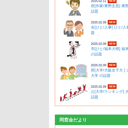
2025.02.11
NEW
府[作家/東野圭吾] 東
話題 ･
2025.02.09
NEW
全[ひと/人事] ひと/人
題 
2025.02.09
NEW
市[ひと/福本大晴] 福
の話題 ･
2025.02.09
NEW
府[大学/大阪女子大 ]
大学 の話題 
2025.02.09
NEW
公[大学/ランキング]
話題 ･
同窓会だより