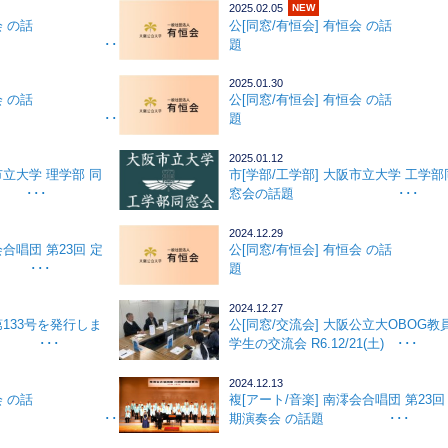
2025.02.05
NEW
会 の話
公[同窓/有恒会] 有恒会 の話
･･･
題 ･･
2025.01.30
会 の話
公[同窓/有恒会] 有恒会 の話
･･･
題 ･･
2025.01.12
市立大学 理学部 同
市[学部/工学部] 大阪市立大学 工学部
･･･
窓会の話題 ･･･
2024.12.29
会合唱団 第23回 定
公[同窓/有恒会] 有恒会 の話
 ･･･
題 ･･
2024.12.27
第133号を発行しま
公[同窓/交流会] 大阪公立大OBOG教
･･
学生の交流会 R6.12/21(土) ･･･
2024.12.13
会 の話
複[アート/音楽] 南澪会合唱団 第23回
･･･
期演奏会 の話題 ･･･