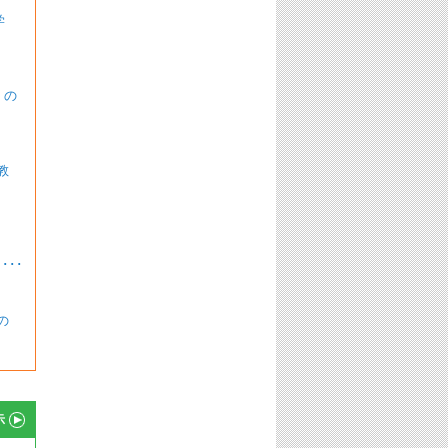
学
 の
教
･
の
示