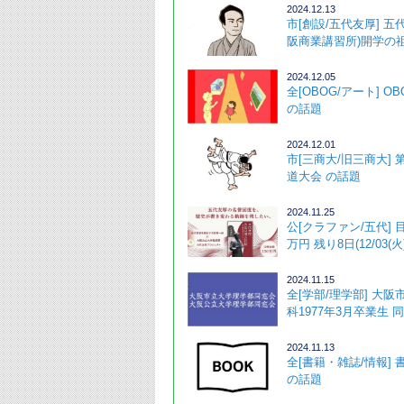
2024.12.13
市[創設/五代友厚] 五
阪商業講習所)開学の祖)
2024.12.05
全[OBOG/アート] O
の話題 
2024.12.01
市[三商大/旧三商大] 
道大会 の話題
2024.11.25
公[クラファン/五代] 
万円 残り8日(12/03(火)
2024.11.15
全[学部/理学部] 大
科1977年3月卒業生 同
2024.11.13
全[書籍・雑誌/情報]
の話題 ･