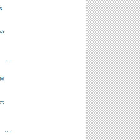
復
 の
･
 同
(大
･