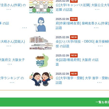
2025.02.09
NEW
野圭吾さん(作家) の
公[大学/キャンパス近隣] 大阪公立大
･･
近隣 の話題 ･･･
2025.02.09
NEW
事 の話
府[作家/柴崎友香] 柴崎友香さん(作家)
･･･
話題 ･･･
2025.02.09
NEW
本大晴さん(芸能人)
全[ひと/大学/現役・OBOG] 倉方俊輔
･･
授 の話題 ･･･
2025.02.09
NEW
 大阪府立 大阪女子
全[話題/都道府県] 大阪府 の話
･･･
題 ･･
2025.02.09
NEW
 大学ランキング の
公[大学/進学・受験] 大学 進学・受験
･･
話題 ･･･
一覧
を表