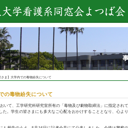
皆さま】大学内での毒物紛失について
での毒物紛失について
おいて、工学研究科研究室所有の「毒物及び劇物取締法」に指定され
した。学生の皆さまにも多大なご心配をおかけすることとなり、心よ
にも報告のうえ、
5
月
16
日に記者会見にて公表しました。今後は警察