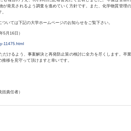
物が発見されるよう調査を進めていく方針です。また、化学物質管理
す。
については下記の大学ホームページのお知らせをご覧下さい。
年
5
月
16
日）
ry-11475.html
ただけるよう、事案解決と再発防止策の検討に全力を尽くします。卒
の推移を見守って頂けますと幸いです。
統括責任者）