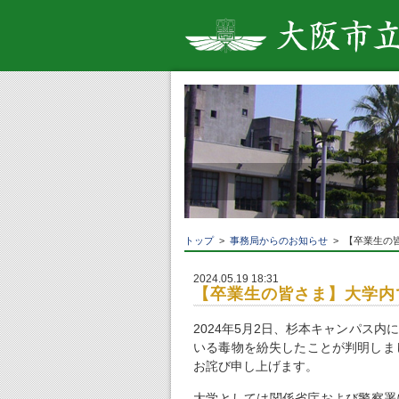
トップ
>
事務局からのお知らせ
> 【卒業生の
2024.05.19 18:31
【卒業生の皆さま】大学内
2024
年
5
月
2
日、杉本キャンパス内に
いる毒物を紛失したことが判明しま
お詫び申し上げます。
大学としては関係省庁および警察署