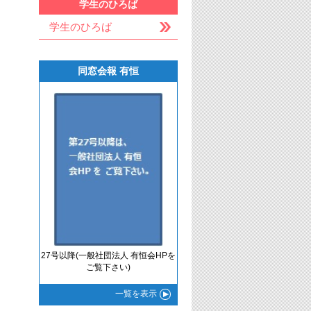
学生のひろば
学生のひろば
同窓会報 有恒
27号以降(一般社団法人 有恒会HPを
ご覧下さい)
一覧
を表示