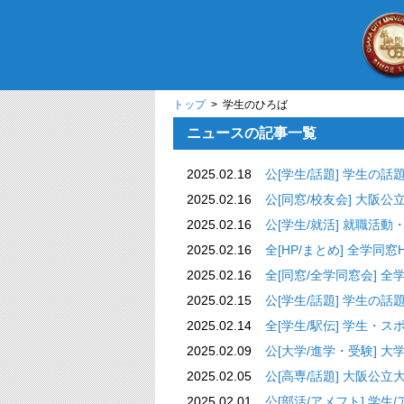
トップ
> 学生のひろば
ニュースの記事一覧
2025.02.18
公[学生/話題
2025.02.16
公[同窓/校友会] 
2025.02.16
公[学生/就活] 
2025.02.16
全[HP/まとめ] 全学同窓HP
2025.02.16
全[同窓/全学同窓会] 
2025.02.15
公[学生/話題
2025.02.14
全[学生/駅伝] 
2025.02.09
公[大学/進学・受
2025.02.05
公[高専/話題] 大
2025.02.01
公[部活/アメフト] 