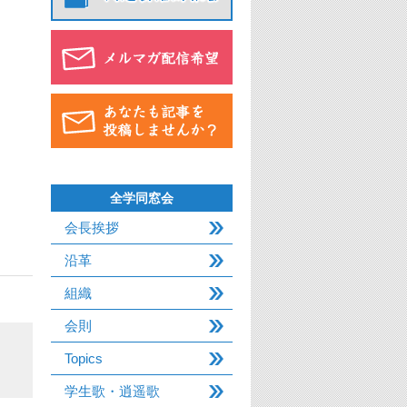
全学同窓会
会長挨拶
沿革
組織
会則
Topics
学生歌・逍遥歌