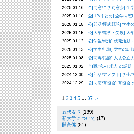
2025.01.16
全[同窓/全学同窓会] 
2025.01.16
全[HP/まとめ] 全学同窓HP
2025.01.15
公[部活/硬式野球] 
2025.01.15
公[大学/進学・受
2025.01.13
公[学生/就活] 
2025.01.13
公[学生/話題
2025.01.08
公[高専/話題] 大
2025.01.02
全[職/求人]
2024.12.30
公[部活/アメフト] 
2024.12.29
公[同窓/有恒会
1
2
3
4
5
…
37
＞
五代友厚
(139)
新大学について
(17)
開高健
(81)