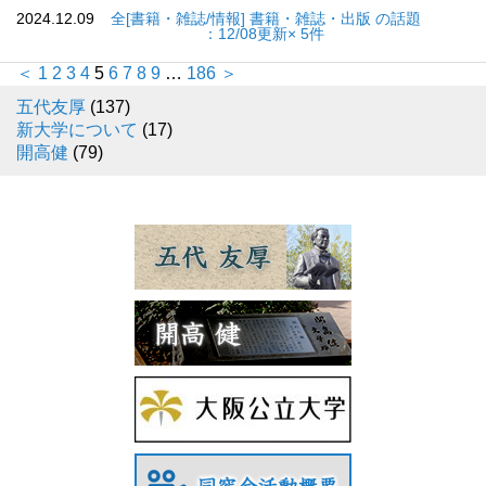
2024.12.09
全[書籍・雑誌/情報] 書籍・雑誌・出版 の話題
：12/08更新× 5件
＜
1
2
3
4
5
6
7
8
9
…
186
＞
五代友厚
(137)
新大学について
(17)
開高健
(79)