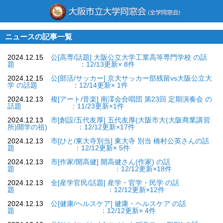
ニュースの記事一覧
2024.12.15
公[高専/話題] 大阪公立大学工業高等専門学校 の話
題 ：12/13更新× 8件
2024.12.15
公[部活/サッカー] 京大サッカー部残留vs大阪公立大
学 の話題 ：12/14更新× 1件
2024.12.13
複[アート/音楽] 南澪会合唱団 第23回 定期演奏会 の
話題 ：11/23更新×1件
2024.12.13
市[創設/五代友厚] 五代友厚(大阪市大(大阪商業講習
所)開学の祖) ：12/12更新×17件
2024.12.13
市[ひと/東大寺別当] 東大寺 別当 橋村公英さんの話
題 ：12/12更新× 5件
2024.12.13
市[作家/開高健] 開高健さん(作家) の話
題 ：12/12更新×18件
2024.12.13
全[産学官民/話題] 産学・官学・民学 の話
題 ：12/12更新×12件
2024.12.13
公[健康/ヘルスケア] 健康・ヘルスケア の話
題 ：12/12更新× 4件