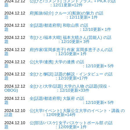
2024.12.12
公[ひと/コメント] コメントプラス､＋PICK の話
題 ：12/11更新×12件
2024.12.12
府[船旅/紹介] クルーズ(船旅)の魅力 の話
題 ：12/11更新× 1件
2024.12.12
全[話題/都道府県] 和歌山県 の話
題 ：12/10更新× 1件
2024.12.12
市[ひと/福本大晴] 福本大晴さん(芸能人) の話
題 ：12/10更新× 3件
2024.12.12
府[作家/富岡多恵子] 作家 富岡多恵子さんの話
題 ：12/10更新× 1件
2024.12.12
公[大学/連携] 大学の連携 の話
題 ：12/10更新× 5件
2024.12.12
全[ひと/解説] 話題の解説・インタビュー の話
題 ：12/10更新×17件
2024.12.12
全[ひと/大学/話題] 大学の人物 の話題(現役・
OBOG) ：12/10更新×33件
2024.12.11
全[話題/都道府県] 大阪府 の話
題 ：12/10更新× 5件
2024.12.10
公[大学/イベント] 大阪公立大学のイベント・講義 の
話題 ：12/09更新×14件
2024.12.10
公[部活/バスケ] 女子バスケットボール部 の話
題 ：12/09更新× 1件