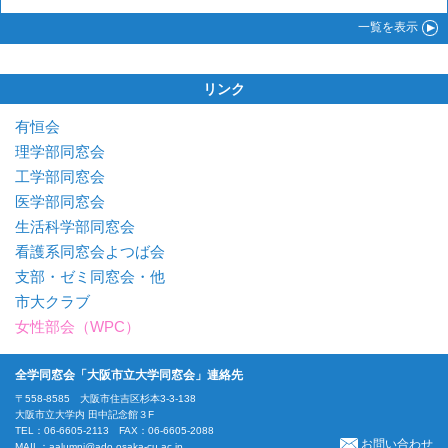
一覧
を表示
リンク
有恒会
理学部同窓会
工学部同窓会
医学部同窓会
生活科学部同窓会
看護系同窓会よつば会
支部・ゼミ同窓会・他
市大クラブ
女性部会（WPC）
全学同窓会「大阪市立大学同窓会」連絡先
〒558-8585 大阪市住吉区杉本3-3-138
大阪市立大学内 田中記念館３F
TEL：06-6605-2113 FAX：06-6605-2088
お問い合わせ
MAIL：
aalumni@ado.osaka-cu.ac.jp