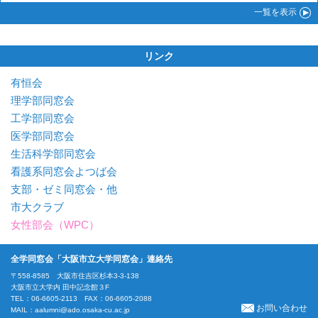
一覧
を表示
リンク
有恒会
理学部同窓会
工学部同窓会
医学部同窓会
生活科学部同窓会
看護系同窓会よつば会
支部・ゼミ同窓会・他
市大クラブ
女性部会（WPC）
全学同窓会「大阪市立大学同窓会」連絡先
〒558-8585 大阪市住吉区杉本3-3-138
大阪市立大学内 田中記念館３F
TEL：06-6605-2113 FAX：06-6605-2088
お問い合わせ
MAIL：
aalumni@ado.osaka-cu.ac.jp