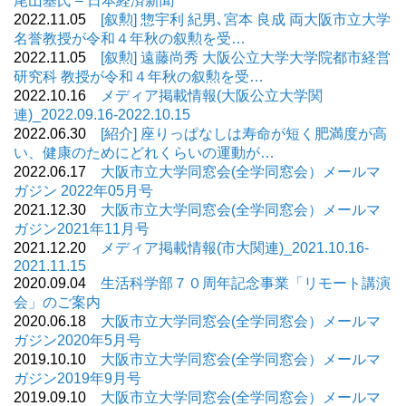
尾山基氏 – 日本経済新聞
2022.11.05
[叙勲] 惣宇利 紀男､宮本 良成 両大阪市立大学
名誉教授が令和４年秋の叙勲を受…
2022.11.05
[叙勲] 遠藤尚秀 大阪公立大学大学院都市経営
研究科 教授が令和４年秋の叙勲を受…
2022.10.16
メディア掲載情報(大阪公立大学関
連)_2022.09.16-2022.10.15
2022.06.30
[紹介] 座りっぱなしは寿命が短く肥満度が高
い、健康のためにどれくらいの運動が…
2022.06.17
大阪市立大学同窓会(全学同窓会）メールマ
ガジン 2022年05月号
2021.12.30
大阪市立大学同窓会(全学同窓会）メールマ
ガジン2021年11月号
2021.12.20
メディア掲載情報(市大関連)_2021.10.16-
2021.11.15
2020.09.04
生活科学部７０周年記念事業「リモート講演
会」のご案内
2020.06.18
大阪市立大学同窓会(全学同窓会）メールマ
ガジン2020年5月号
2019.10.10
大阪市立大学同窓会(全学同窓会）メールマ
ガジン2019年9月号
2019.09.10
大阪市立大学同窓会(全学同窓会）メールマ