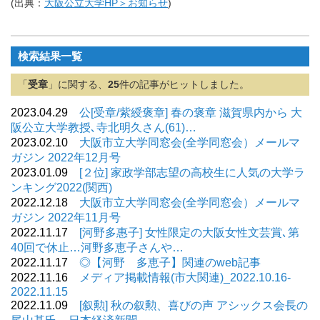
(出典：
大阪公立大学HP＞お知らせ
)
検索結果一覧
「
受章
」に関する、
25
件の記事がヒットしました。
2023.04.29
公[受章/紫綬褒章] 春の褒章 滋賀県内から 大
阪公立大学教授､寺北明久さん(61)…
2023.02.10
大阪市立大学同窓会(全学同窓会）メールマ
ガジン 2022年12月号
2023.01.09
[２位] 家政学部志望の高校生に人気の大学ラ
ンキング2022(関西)
2022.12.18
大阪市立大学同窓会(全学同窓会）メールマ
ガジン 2022年11月号
2022.11.17
[河野多惠子] 女性限定の大阪女性文芸賞､第
40回で休止…河野多恵子さんや…
2022.11.17
◎【河野 多恵子】関連のweb記事
2022.11.16
メディア掲載情報(市大関連)_2022.10.16-
2022.11.15
2022.11.09
[叙勲] 秋の叙勲、喜びの声 アシックス会長の