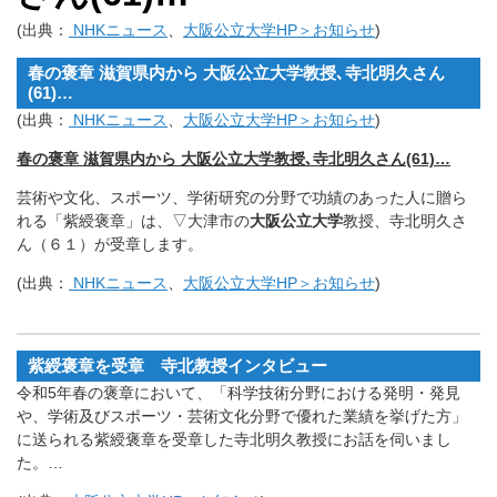
(出典：
NHKニュース
、
大阪公立大学HP＞お知らせ
)
春の褒章 滋賀県内から 大阪公立大学教授､寺北明久さん
(61)…
(出典：
NHKニュース
、
大阪公立大学HP＞お知らせ
)
春の褒章 滋賀県内から 大阪公立大学教授､寺北明久さん(61)…
芸術や文化、スポーツ、
学術研究の分野で功績のあった人に贈ら
れる「紫綬褒章」は、▽
大津市の
大阪公立大学
教授、寺北明久さ
ん（６１）が受章します。
(出典：
NHKニュース
、
大阪公立大学HP＞お知らせ
)
紫綬褒章を受章 寺北教授インタビュー
令和5年春の褒章において、「科学技術分野における発明・発見
や、学術及びスポーツ・芸術文化分野で優れた業績を挙げた方」
に送られる紫綬褒章を受章した寺北明久教授にお話を伺いまし
た。…