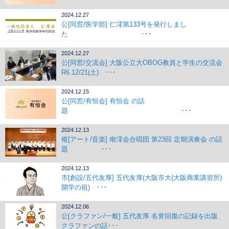
2024.12.27
公[同窓/医学部] 仁澪第133号を発行しまし
た ･･･
2024.12.27
公[同窓/交流会] 大阪公立大OBOG教員と学生の交流会
R6.12/21(土) ･･･
2024.12.15
公[同窓/有恒会] 有恒会 の話
題 ･･･
2024.12.13
複[アート/音楽] 南澪会合唱団 第23回 定期演奏会 の話
題 ･･･
2024.12.13
市[創設/五代友厚] 五代友厚(大阪市大(大阪商業講習所)
開学の祖) ･･･
2024.12.06
公[クラファン/一般] 五代友厚 名誉回復の記録を出版
クラファンの話･･･