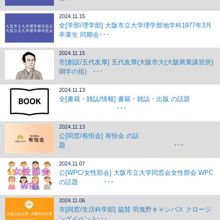
2024.11.15
全[学部/理学部] 大阪市立大学理学部地学科1977年3月
卒業生 同期会･･･
2024.11.15
市[創設/五代友厚] 五代友厚(大阪市大(大阪商業講習所)
開学の祖) ･･･
2024.11.13
全[書籍・雑誌/情報] 書籍・雑誌・出版 の話題
･･･
2024.11.13
公[同窓/有恒会] 有恒会 の話
題 ･･･
2024.11.07
公[WPC/女性部会] 大阪市立大学同窓会女性部会 WPC
の話題 ･･･
2024.11.06
市[同窓/生活科学部] 協賛 羽曳野キャンパス クロージ
ングイベント･･･