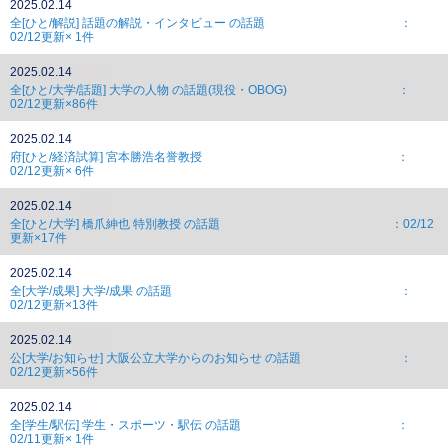
2025.02.14
NEW
全[ひと/解説] 話題の解説・インタビュー の話題 ：
02/12更新× 1件
2025.02.14
NEW
全[ひと/大学/話題] 大学の人物 の話題(現役・OBOG) ：
02/12更新×86件
2025.02.14
NEW
府[ひと/経済試算] 宮本勝浩名誉教授 ：
02/12更新× 6件
2025.02.14
NEW
全[ひと/大学] 橋爪紳也 特別教授 の話題 ：02/12
更新×17件
2025.02.14
NEW
全[大学/成果] 大学/成果 の話題 ：
02/12更新×13件
2025.02.14
NEW
公[大学/お知らせ] 大阪公立大学からのお知らせ の話題 ：
02/12更新×56件
2025.02.14
NEW
全[学生/駅伝] 学生・スポーツ・駅伝 の話題 ：
02/11更新× 1件