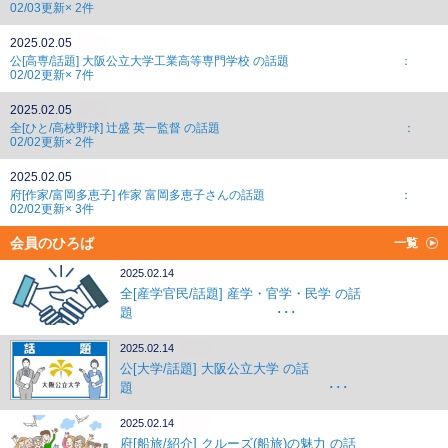
02/03更新× 2件
2025.02.05
NEW
公[高専/話題] 大阪公立大学工業高等専門学校 の話題 ：
02/02更新× 7件
2025.02.05
NEW
全[ひと/高校野球] 辻盛 英一監督 の話題 ：
02/02更新× 2件
2025.02.05
NEW
府[作家/富岡多恵子] 作家 富岡多恵子さんの話題 ：
02/02更新× 3件
会員のひろば
一覧
2025.02.14
NEW
全[産学官民/話題] 産学・官学・民学 の話
題 ･･･
2025.02.14
NEW
公[大学/話題] 大阪公立大学 の話
題 ･･･
2025.02.14
NEW
府[船旅/紹介] クルーズ(船旅)の魅力 の話