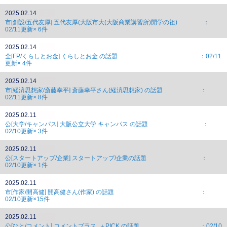
2025.02.14
NEW
市[創設/五代友厚] 五代友厚(大阪市大(大阪商業講習所)開学の祖) ：
02/11更新× 6件
2025.02.14
NEW
全[FP/くらしとお金] くらしとお金 の話題 ：02/11
更新× 4件
2025.02.14
NEW
市[経済思想家/斎藤幸平] 斎藤幸平さん(経済思想家) の話題 ：
02/11更新× 8件
2025.02.11
NEW
公[大学/キャンパス] 大阪公立大学 キャンパス の話題 ：
02/10更新× 3件
2025.02.11
NEW
公[スタートアップ/企業] スタートアップ/企業の話題 ：
02/10更新× 1件
2025.02.11
NEW
市[作家/開高健] 開高健さん(作家) の話題 ：
02/10更新×15件
2025.02.11
NEW
公[ひと/コメント] コメントプラス､＋PICK の話題 ：02/10