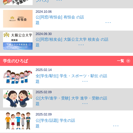
ンパス) ･･･
2024.10.06
公[同窓/有恒会] 有恒会 の話
題 ･･･
2024.09.30
公[同窓/校友会] 大阪公立大学 校友会 の話
題 ･･･
学生のひろば
一覧
2025.02.14
NEW
全[学生/駅伝] 学生・スポーツ・駅伝 の話
題 ･･･
2025.02.09
NEW
公[大学/進学・受験] 大学 進学・受験の話
題 ･･･
2025.02.09
NEW
公[学生/話題] 学生の話
題 ･･･