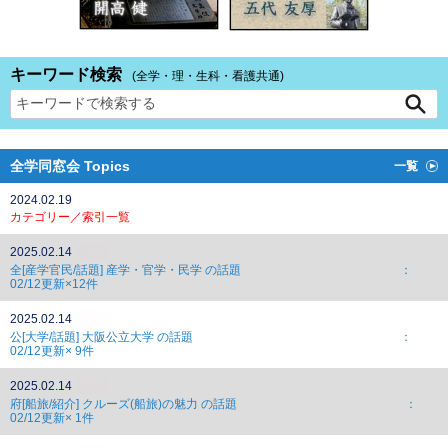
キーワード検索
(全学・理・生科・看護共通)
全学同窓会 Topics
一覧
2024.02.19
カテゴリー／索引一覧
2025.02.14
NEW
全[産学官民/話題] 産学・官学・民学 の話題 ：
02/12更新×12件
2025.02.14
NEW
公[大学/話題] 大阪公立大学 の話題 ：
02/12更新× 9件
2025.02.14
NEW
府[船旅/紹介] クルーズ(船旅)の魅力 の話題 ：
02/12更新× 1件