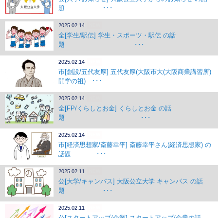
題 ･･･
2025.02.14
NEW
全[学生/駅伝] 学生・スポーツ・駅伝 の話
題 ･･･
2025.02.14
NEW
市[創設/五代友厚] 五代友厚(大阪市大(大阪商業講習所)
開学の祖) ･･･
2025.02.14
NEW
全[FP/くらしとお金] くらしとお金 の話
題 ･･･
2025.02.14
NEW
市[経済思想家/斎藤幸平] 斎藤幸平さん(経済思想家) の
話題 ･･･
2025.02.11
NEW
公[大学/キャンパス] 大阪公立大学 キャンパス の話
題 ･･･
2025.02.11
NEW
公[スタートアップ/企業] スタートアップ/企業の話