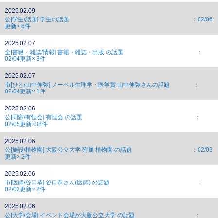
2025.02.09
NEW
公[学生/話題] 学生の話題 ：02/06
更新× 6件
2025.02.07
NEW
全[書籍・雑誌/情報] 書籍・雑誌・出版 の話題 ：
02/04更新× 3件
2025.02.07
NEW
市[ひと/山中伸弥] ノーベル生理学・医学賞 山中伸弥さんの話題 ：
02/04更新× 1件
2025.02.06
NEW
公[同窓/有恒会] 有恒会 の話題 ：
02/05更新×38件
2025.02.06
NEW
公[施設/植物園] 大阪公立大学 附属 植物園 の話題 ：02/03
更新× 2件
2025.02.06
NEW
市[医師/谷口恭] 谷口恭さん(医師) の話題 ：
02/03更新× 2件
2025.02.06
NEW
公[大学/会場] イベント会場が大阪公立大学 の話題 ：