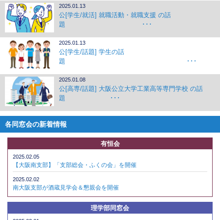
2025.01.13
公[学生/就活] 就職活動・就職支援 の話
題 ･･･
2025.01.13
公[学生/話題] 学生の話
題 ･･･
2025.01.08
公[高専/話題] 大阪公立大学工業高等専門学校 の話
題 ･･･
各同窓会の新着情報
有恒会
2025.02.05
【大阪南支部】「支部総会・ふくの会」を開催
2025.02.02
南大阪支部が酒蔵見学会＆懇親会を開催
理学部同窓会