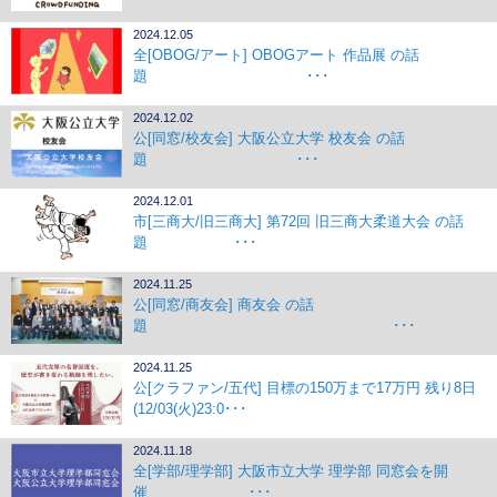
2024.12.05
全[OBOG/アート] OBOGアート 作品展 の話
題 ･･･
2024.12.02
公[同窓/校友会] 大阪公立大学 校友会 の話
題 ･･･
2024.12.01
市[三商大/旧三商大] 第72回 旧三商大柔道大会 の話
題 ･･･
2024.11.25
公[同窓/商友会] 商友会 の話
題 ･･･
2024.11.25
公[クラファン/五代] 目標の150万まで17万円 残り8日
(12/03(火)23:0･･･
2024.11.18
全[学部/理学部] 大阪市立大学 理学部 同窓会を開
催 ･･･