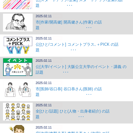
題 ･･･
2025.02.11
NEW
市[作家/開高健] 開高健さん(作家) の話
題 ･･･
2025.02.11
NEW
公[ひと/コメント] コメントプラス､＋PICK の話
題 ･･･
2025.02.11
NEW
公[大学/イベント] 大阪公立大学のイベント・講義 の
話題 ･･･
2025.02.11
NEW
市[医師/谷口恭] 谷口恭さん(医師) の話
題 ･･･
2025.02.11
NEW
全[ひと/話題] ひと(人物・出身者紹介) の話
題 ･･･
2025.02.11
NEW