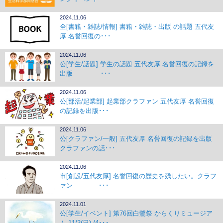
2024.11.06
全[書籍・雑誌/情報] 書籍・雑誌・出版 の話題 五代友
厚 名誉回復の･･･
2024.11.06
公[学生/話題] 学生の話題 五代友厚 名誉回復の記録を
出版 ･･･
2024.11.06
公[部活/起業部] 起業部クラファン 五代友厚 名誉回復
の記録を出版･･･
2024.11.06
公[クラファン/一般] 五代友厚 名誉回復の記録を出版
クラファンの話･･･
2024.11.06
市[創設/五代友厚] 名誉回復の歴史を残したい。クラフ
ァン ･･･
2024.11.01
公[学生/イベント] 第76回白鷺祭 からくりミュージア
ム 11/3(日)-/4･･･