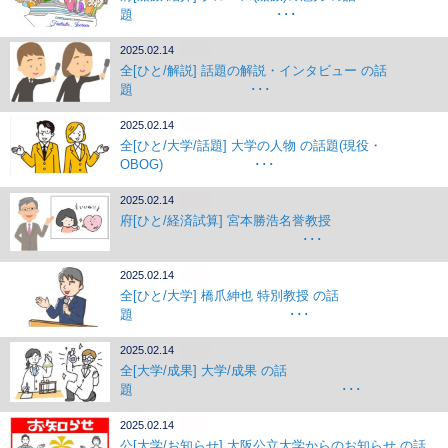
題 ･･･
2025.02.14
NEW
全[ひと/解説] 話題の解説・インタビュー の話
題 ･･･
2025.02.14
NEW
全[ひと/大学/話題] 大学の人物 の話題(現役・
OBOG) ･･･
2025.02.14
NEW
府[ひと/経済試算] 宮本勝浩名誉教授
･･･
2025.02.14
NEW
全[ひと/大学] 橋爪紳也 特別教授 の話
題 ･･･
2025.02.14
NEW
全[大学/成果] 大学/成果 の話
題 ･･･
2025.02.14
NEW
公[大学/お知らせ] 大阪公立大学からのお知らせ の話