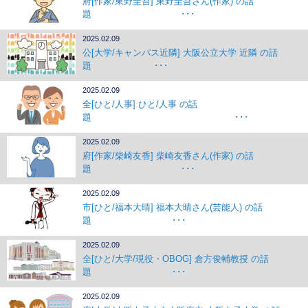
府[作家/東野圭吾] 東野圭吾さん(作家) の話
題 ･･･
2025.02.09
NEW
公[大学/キャンパス近隣] 大阪公立大学 近隣 の話
題 ･･･
2025.02.09
NEW
全[ひと/人事] ひと/人事 の話
題 ･･･
2025.02.09
NEW
府[作家/柴崎友香] 柴崎友香さん(作家) の話
題 ･･･
2025.02.09
NEW
市[ひと/福本大晴] 福本大晴さん(芸能人) の話
題 ･･･
2025.02.09
NEW
全[ひと/大学/現役・OBOG] 倉方俊輔教授 の話
題 ･･･
2025.02.09
NEW