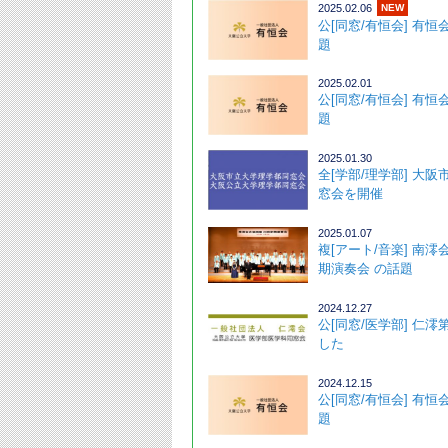
2025.02.06
NEW
公[同窓/有恒会] 有恒
題 
2025.02.01
公[同窓/有恒会] 有恒
題 
2025.01.30
全[学部/理学部] 大阪
窓会を開催 
2025.01.07
複[アート/音楽] 南澪
期演奏会 の話題
2024.12.27
公[同窓/医学部] 仁澪
した ･
2024.12.15
公[同窓/有恒会] 有恒
題 