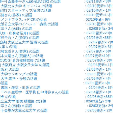
藤幸平] 斎藤幸平さん(経済思想家) の話題 ：02/11更新× 8件
ス] 大阪公立大学 キャンパス の話題 ：02/10更新× 3件
/企業] スタートアップ/企業の話題 ：02/10更新× 1件
] 開高健さん(作家) の話題 ：02/10更新×15件
] コメントプラス､＋PICK の話題 ：02/10更新× 9件
] 大阪公立大学のイベント・講義 の話題 ：02/10更新× 8件
] 谷口恭さん(医師) の話題 ：02/09更新× 3
 ひと(人物・出身者紹介) の話題 ：02/09更新×20件
吾] 東野圭吾さん(作家) の話題 ：02/09更新×35件
パス近隣] 大阪公立大学 近隣 の話題 ：02/07更新× 2
事] ひと/人事 の話題 ：02/07更新× 3
香] 柴崎友香さん(作家) の話題 ：02/07更新× 6件
晴] 福本大晴さん(芸能人) の話題 ：02/07更新×10件
現役・OBOG] 倉方俊輔教授 の話題 ：02/07更新× 3件
子大 ] 大阪府立 大阪女子大学 の話題 02/06更新× 1
府県] 大阪府 の話題 ：02/06更新× 1件
ング] 大学ランキング の話題 ：02/06更新× 2件
受験] 大学 進学・受験の話題 ：02/06更新× 4件
題] 学生の話題 ：02/06更新× 6件
情報] 書籍・雑誌・出版 の話題 ：02/04更新× 3
 ノーベル生理学・医学賞 山中伸弥さんの話題 ：02/04更新× 1件
恒会] 有恒会 の話題 ：02/05更新×38
 大阪公立大学 附属 植物園 の話題 ：02/03更新× 2件
] 谷口恭さん(医師) の話題 ：02/03更新× 2
 イベント会場が大阪公立大学 の話題 ：02/03更新× 2件