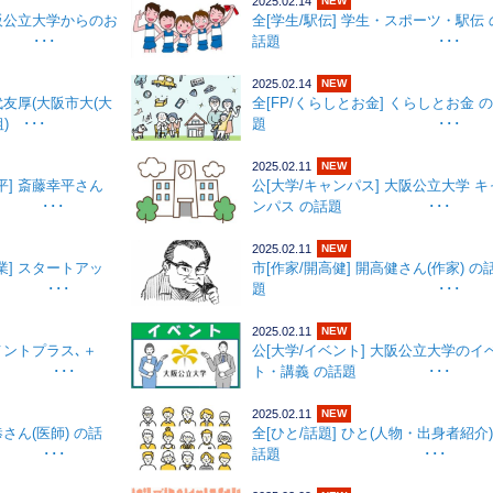
2025.02.14
NEW
大阪公立大学からのお
全[学生/駅伝] 学生・スポーツ・駅伝 
 ･･･
話題 ･･･
2025.02.14
NEW
代友厚(大阪市大(大
全[FP/くらしとお金] くらしとお金 
 ･･･
題 ･･･
2025.02.11
NEW
平] 斎藤幸平さん
公[大学/キャンパス] 大阪公立大学 キ
題 ･･･
ンパス の話題 ･･･
2025.02.11
NEW
業] スタートアッ
市[作家/開高健] 開高健さん(作家) の
 ･･･
題 ･･･
2025.02.11
NEW
コメントプラス､＋
公[大学/イベント] 大阪公立大学のイ
題 ･･･
ト・講義 の話題 ･･･
2025.02.11
NEW
恭さん(医師) の話
全[ひと/話題] ひと(人物・出身者紹介)
･･
話題 ･･･