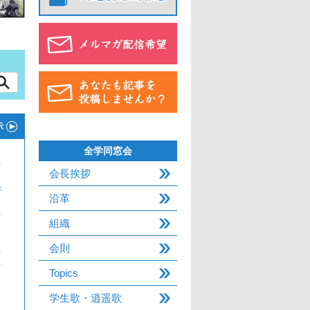
示
全学同窓会
件
会長挨拶
件
沿革
件
組織
会則
件
件
Topics
学生歌・逍遥歌