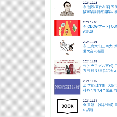
2024.12.13
市[創設/五代友厚] 五
阪商業講習所)開学の祖)
2024.12.05
全[OBOG/アート] O
の話題 
2024.12.01
市[三商大/旧三商大] 
道大会 の話題
2024.11.25
公[クラファン/五代] 
万円 残り8日(12/03(火)
2024.11.15
全[学部/理学部] 大
科1977年3月卒業生 同
2024.11.13
全[書籍・雑誌/情報]
の話題 ･