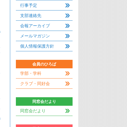
行事予定
支部連絡先
会報アーカイブ
件
メールマガジン
個人情報保護方針
件
件
会員のひろば
件
学部・学科
クラブ・同好会
件
同窓会だより
件
同窓会だより
件