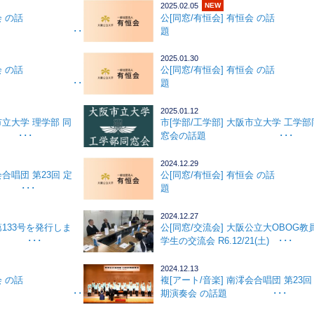
2025.02.05
NEW
会 の話
公[同窓/有恒会] 有恒会 の話
･･･
題 ･･
2025.01.30
会 の話
公[同窓/有恒会] 有恒会 の話
･･･
題 ･･
2025.01.12
市立大学 理学部 同
市[学部/工学部] 大阪市立大学 工学部
･･･
窓会の話題 ･･･
2024.12.29
会合唱団 第23回 定
公[同窓/有恒会] 有恒会 の話
 ･･･
題 ･･
2024.12.27
第133号を発行しま
公[同窓/交流会] 大阪公立大OBOG教
･･
学生の交流会 R6.12/21(土) ･･･
2024.12.13
会 の話
複[アート/音楽] 南澪会合唱団 第23回
･･･
期演奏会 の話題 ･･･