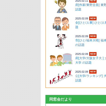
2025.02.11
NEW
府[作家/東野圭吾] 東
話題 ･
2025.02.09
NEW
全[ひと/人事] ひと/人
題 
2025.02.09
NEW
市[ひと/福本大晴] 福
の話題 ･
2025.02.09
NEW
府[大学/大阪女子大 ]
大学 の話題 
2025.02.09
NEW
公[大学/ランキング]
話題 ･
同窓会だより