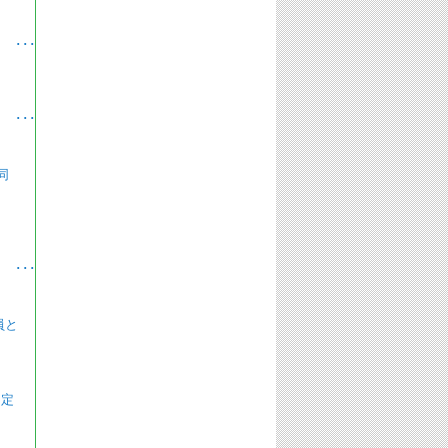
･
･
同
･
員と
 定