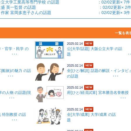
 大阪公立大学工業高等専門学校 の話題 ：02/02更新× 7件
野球] 辻盛 英一監督 の話題 ：02/02更新× 2
恵子] 作家 富岡多恵子さんの話題 ：02/02更新× 3件
一覧
を表
2025.02.14
NEW
産学・官学・民学 の
公[大学/話題] 大阪公立大学 の話
･･
題 ･･
2025.02.14
NEW
ズ(船旅)の魅力 の話
全[ひと/解説] 話題の解説・インタビ
･･
の話題 ･･･
2025.02.14
NEW
大学の人物 の話題(現
府[ひと/経済試算] 宮本勝浩名誉教授
 ･･･
･･･
2025.02.14
NEW
也 特別教授 の話
全[大学/成果] 大学/成果 の話
･･
題 ･･