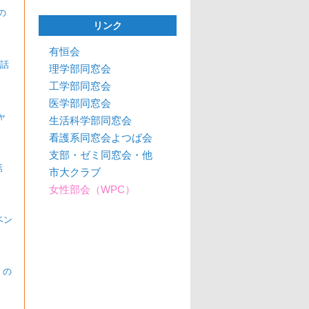
の
リンク
有恒会
の話
理学部同窓会
工学部同窓会
医学部同窓会
ャ
生活科学部同窓会
看護系同窓会よつば会
支部・ゼミ同窓会・他
話
市大クラブ
女性部会（WPC）
ベン
 の