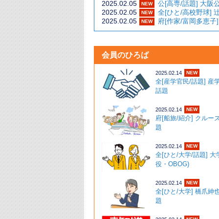
2025.02.05
公[高専/話題]
NEW
2025.02.05
全[ひと/高校
NEW
2025.02.05
府[作家/富岡多
NEW
会員のひろば
2025.02.14
NEW
全[産学官民/話題] 
話題 ･
2025.02.14
NEW
府[船旅/紹介] クルー
題 ･
2025.02.14
NEW
全[ひと/大学/話題] 
役・OBOG)
2025.02.14
NEW
全[ひと/大学] 橋爪紳
題 ･