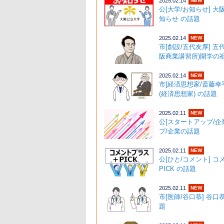
2025.02.14
NEW
公[大学/お知らせ] 
知らせ の話題
2025.02.14
NEW
市[創設/五代友厚] 五
阪商業講習所)開学の祖)
2025.02.14
NEW
市[経済思想家/斎藤幸
(経済思想家) の話
2025.02.11
NEW
公[スタートアップ/企
プ/企業の話題
2025.02.11
NEW
公[ひと/コメント] 
PICK の話
2025.02.11
NEW
市[医師/谷口恭] 谷口
題 ･