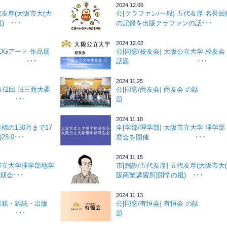
2024.12.06
代友厚(大阪市大(大
公[クラファン/一般] 五代友厚 名誉回
 ･･･
の記録を出版クラファンの話･･･
2024.12.02
BOGアート 作品展
公[同窓/校友会] 大阪公立大学 校友会
･･･
話題 ･･･
2024.11.25
第72回 旧三商大柔
公[同窓/商友会] 商友会 の話
 ･･･
題 ･･
2024.11.18
目標の150万まで17
全[学部/理学部] 大阪市立大学 理学部
23:0･･･
窓会を開催 ･･･
2024.11.15
阪市立大学理学部地学
市[創設/五代友厚] 五代友厚(大阪市大
期会･･･
阪商業講習所)開学の祖) ･･･
2024.11.13
 書籍・雑誌・出版
公[同窓/有恒会] 有恒会 の話
･･
題 ･･