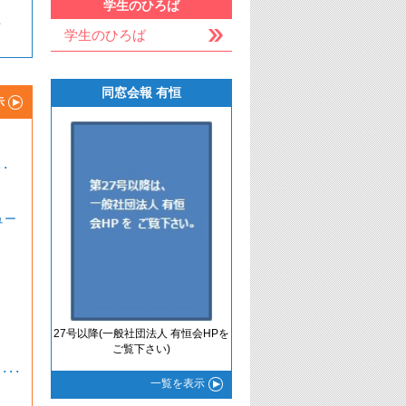
学生のひろば
件
学生のひろば
同窓会報 有恒
示
･
ュー
27号以降(一般社団法人 有恒会HPを
ご覧下さい)
･
一覧
を表示