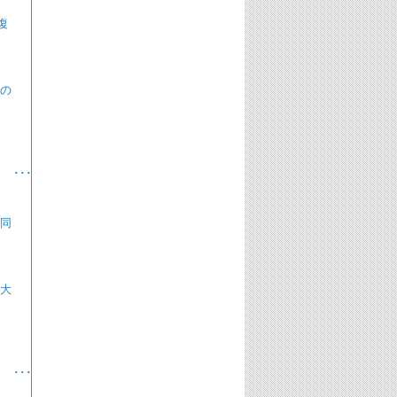
復
 の
･
 同
(大
･