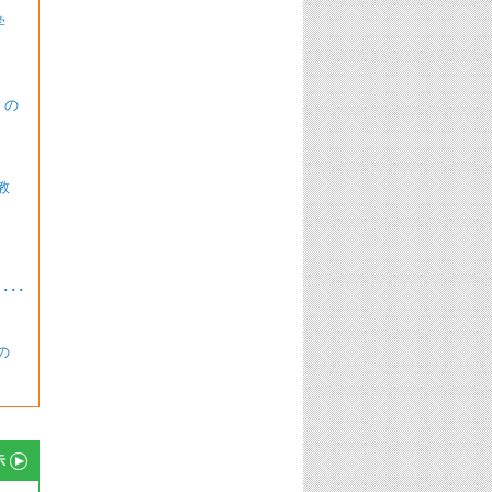
学
 の
教
･
の
示