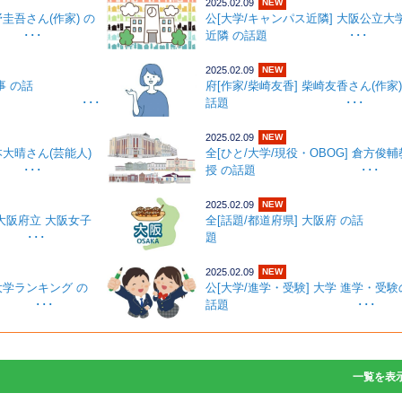
2025.02.09
NEW
野圭吾さん(作家) の
公[大学/キャンパス近隣] 大阪公立大
･･
近隣 の話題 ･･･
2025.02.09
NEW
事 の話
府[作家/柴崎友香] 柴崎友香さん(作家)
･･･
話題 ･･･
2025.02.09
NEW
本大晴さん(芸能人)
全[ひと/大学/現役・OBOG] 倉方俊輔
･･
授 の話題 ･･･
2025.02.09
NEW
 大阪府立 大阪女子
全[話題/都道府県] 大阪府 の話
･･･
題 ･･
2025.02.09
NEW
 大学ランキング の
公[大学/進学・受験] 大学 進学・受験
･･
話題 ･･･
一覧
を表