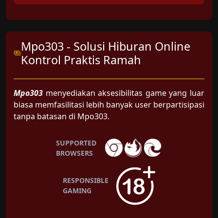
Mpo303 - Solusi Hiburan Online
Kontrol Praktis Ramah
Mpo303
menyediakan aksesibilitas game yang luar
biasa memfasilitasi lebih banyak user berpartisipasi
tanpa batasan di Mpo303.
SUPPORTED
BROWSERS
RESPONSIBLE
GAMING