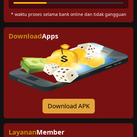
* waktu proses selama bank online dan tidak gangguan
Download
Apps
Download APK
Layanan
Member