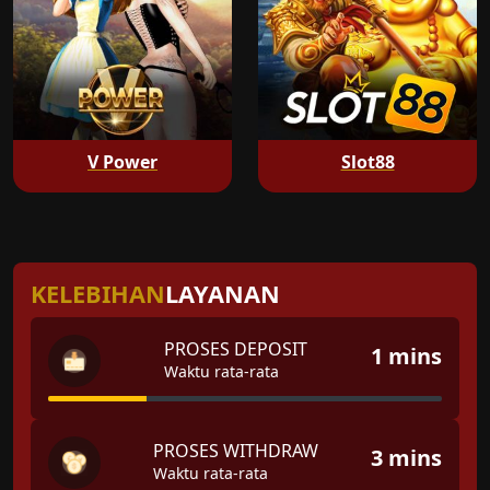
V Power
Slot88
KELEBIHAN
LAYANAN
PROSES DEPOSIT
1 mins
Waktu rata-rata
PROSES WITHDRAW
3 mins
Waktu rata-rata