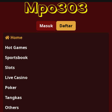
Masuk
Daftar
Home
Hot Games
Sportsbook
Slots
Live Casino
Poker
Tangkas
Others