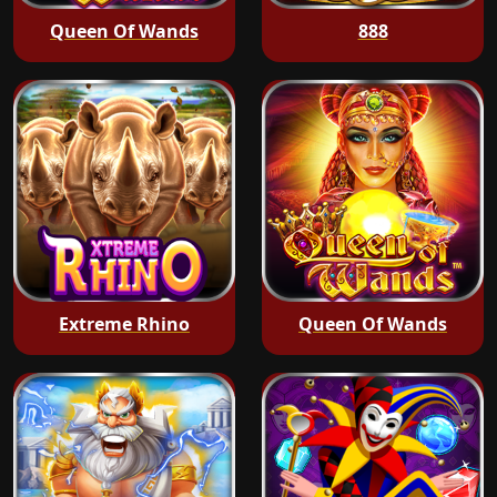
Queen Of Wands
888
Extreme Rhino
Queen Of Wands